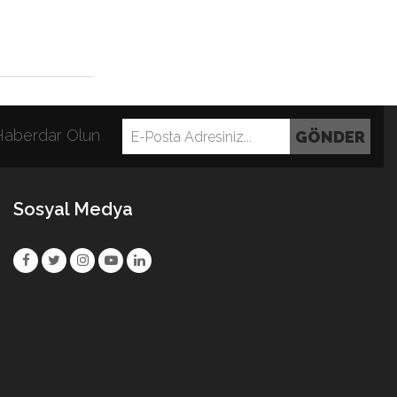
Örümcek Adam Hikayesi
 Haberdar Olun
Sosyal Medya