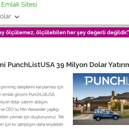
 Emlak Sitesi
olar
ey ölçülemez, ölçülebilen her şey değerli değildir."
mi PunchListUSA 39 Milyon Dolar Yatırı
evrimiçi taleplerini karşılaması için
ech emlak girişimi PunchListUSA,
ilyon dolar yatırım aldığını
 ve CEO'su Min Alexander yaptığı
elleri yıkmak için oluşturuyoruz. Tek
çin ev sahipliğini daha erişilebilir