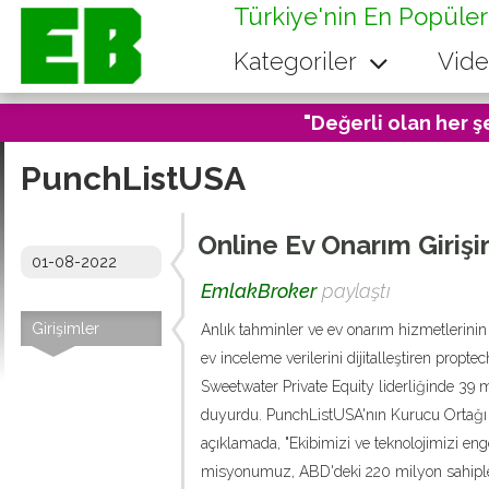
Türkiye'nin En Popüler
Kategoriler
Vide
"Değerli olan her ş
PunchListUSA
Online Ev Onarım Girişi
01-08-2022
EmlakBroker
paylaştı
Girişimler
Anlık tahminler ve ev onarım hizmetlerinin ç
ev inceleme verilerini dijitalleştiren propt
Sweetwater Private Equity liderliğinde 39 m
duyurdu. PunchListUSA'nın Kurucu Ortağı
açıklamada, "Ekibimizi ve teknolojimizi eng
misyonumuz, ABD'deki 220 milyon sahipleri i