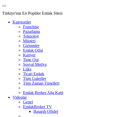
Türkiye'nin En Popüler Emlak Sitesi
Kategoriler
Franchise
Pazarlama
Teknoloji
Müşteri
Girişimler
Emlak Ofisi
Kariyer
Time Out
Sosyal Medya
Lüks
Ticari Emlak
Tüm Galeriler
Tüm Zaman Tünelleri
Emlak Broker Ağa Katıl
Videolar
Genel
EmlakBroker TV
Başarılı Ofisler