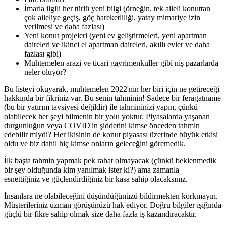
İmarla ilgili her türlü yeni bilgi (örneğin, tek aileli konuttan
çok aileliye geçiş, göç hareketliliği, yatay mimariye izin
verilmesi ve daha fazlası)
Yeni konut projeleri (yeni ev geliştirmeleri, yeni apartman
daireleri ve ikinci el apartman daireleri, akıllı evler ve daha
fazlası gibi)
Muhtemelen arazi ve ticari gayrimenkuller gibi niş pazarlarda
neler oluyor?
Bu listeyi okuyarak, muhtemelen 2022'nin her biri için ne getireceği
hakkında bir fikriniz var. Bu senin tahminin! Sadece bir feragatname
(bu bir yatırım tavsiyesi değildir) ile tahmininizi yapın, çünkü
olabilecek her şeyi bilmenin bir yolu yoktur. Piyasalarda yaşanan
durgunluğun veya COVID'in şiddetini kimse önceden tahmin
edebilir miydi? Her ikisinin de konut piyasası üzerinde büyük etkisi
oldu ve biz dahil hiç kimse onların geleceğini göremedik.
İlk başta tahmin yapmak pek rahat olmayacak (çünkü beklenmedik
bir şey olduğunda kim yanılmak ister ki?) ama zamanla
esnettiğiniz ve güçlendirdiğiniz bir kasa sahip olacaksınız.
İnsanlara ne olabileceğini düşündüğünüzü bildirmekten korkmayın.
Müşterileriniz uzman görüşünüzü hak ediyor. Doğru bilgiler ışığında
güçlü bir fikre sahip olmak size daha fazla iş kazandıracaktır.