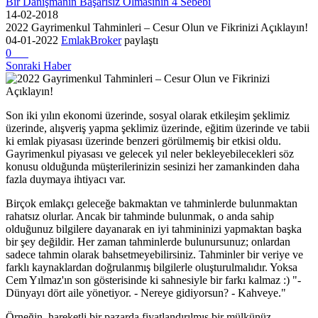
Bir Danışmanın Başarısız Olmasının 4 Sebebi
14-02-2018
2022 Gayrimenkul Tahminleri – Cesur Olun ve Fikrinizi Açıklayın!
04-01-2022
EmlakBroker
paylaştı
0
Sonraki Haber
Son iki yılın ekonomi üzerinde, sosyal olarak etkileşim şeklimiz
üzerinde, alışveriş yapma şeklimiz üzerinde, eğitim üzerinde ve tabii
ki emlak piyasası üzerinde benzeri görülmemiş bir etkisi oldu.
Gayrimenkul piyasası ve gelecek yıl neler bekleyebilecekleri söz
konusu olduğunda müşterilerinizin sesinizi her zamankinden daha
fazla duymaya ihtiyacı var.
Birçok emlakçı geleceğe bakmaktan ve tahminlerde bulunmaktan
rahatsız olurlar. Ancak bir tahminde bulunmak, o anda sahip
olduğunuz bilgilere dayanarak en iyi tahmininizi yapmaktan başka
bir şey değildir. Her zaman tahminlerde bulunursunuz; onlardan
sadece tahmin olarak bahsetmeyebilirsiniz. Tahminler bir veriye ve
farklı kaynaklardan doğrulanmış bilgilerle oluşturulmalıdır. Yoksa
Cem Yılmaz'ın son gösterisinde ki sahnesiyle bir farkı kalmaz :) "-
Dünyayı dört aile yönetiyor. - Nereye gidiyorsun? - Kahveye."
Örneğin, hareketli bir pazarda fiyatlandırılmış bir mülkünüz