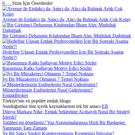
0
Sizin İçin Önerilenler
Avenue ile Emlakçı da, Satıcı da, Alıcı da Bulmak Artık Çok Kolay
Bir Girişimci Dehasının Kitabından İlham Alın: Mutluluk Dağıtmak
Hedefine Ulaşan Emlak Profesyonelleri İçin Bir Sonraki Aşama
Nedir?!
Başarınıza Katkı Sağlayan Motive Edici Sözler
İyi Bir Müzakereci Olmanın 7 Temel Noktası
Müşterilerinizin Endişelerini Nasıl Giderirsiniz?
EmlakBroker
Türkiye'nin en popüler emlak blogu
Sunduğumuz tüm içerik kaynaklarının tek bir amacı
EB
Dünya Markası Nike, Emlak Sektörüne Açılsaydı Nasıl Bir Strateji
İzlerdi?
Tatilden mi döndünüz? Yaz Araştırmalarınıza Hızlı Bir Başlangıç ​​
Yapmanın Tam Zamanı
Ya Bir Satıcı Sizden Komisyonunuzu Kesmenizi İstiyorsa?