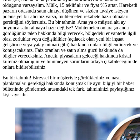
olduğunu varsayalım. Mülk, 15 teklif alır ve fiyat %5 artar. Hareketli
pazarın ortasında satın almayı düşünen ve sizden tavsiye isteyen
potansiyel bir alıcınız varsa, muhtemelen rekabete hazır olmaları
gerektiğini söylersiniz. Bu bir tahmin. Ama ya o müşteri altı ay
boyunca satın almaya hazır değilse? Muhtemelen onlara şu anda
gördüğünüz talep hakkında bilgi verecek, bölgedeki envanterle ilgili
olası zorluklar veya değişiklikler (açılacak olan yeni bir inşaat
geliştirme veya yatay mimari gibi) hakkında onları bilgilendirecek ve
konuşacaksınız. Faiz oranları ve satın alma gücü hakkında da
bilgiler vereceksiniz. Ancak, piyasaların geleceği hakkında kristal
küreniz olmadığını ve bilinmeyen sorunların ortaya çıkabileceğini de
onlara bildirebilirsiniz.
Bu bir tahmin! Bireysel bir müşteriyle gördükleriniz ve nasıl
planlamaları gerektiği hakkında konuşmak ile aynı bilgiyi bir haber
bülteninde göndermek arasındaki tek fark, tahmininizi paylaştığınız
kişi sayısıdır.