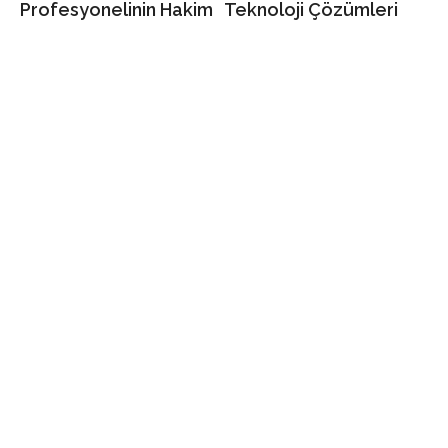
Profesyonelinin Hakim
Teknoloji Çözümleri
Olması Gereken 6
Tügem Proptech
İkna Yöntemi
Etkinliğinde
Konuşuluyor