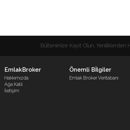
Bültenimize Kayıt Olun, Yeniliklerden
EmlakBroker
Önemli Bİlgiler
Hakkımızda
Emlak Broker Veritabanı
Ağa Katıl
İletişim