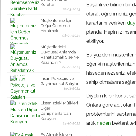
Başarılı ve bilinen bir
Kurallar
10-03-2023
olarak öğrenmeniz gere
Müşterileriniz İçin
kararlarını verirken
duyg
Değer Önermesi
Yaratmak
planda. Hepimiz insanız
08-09-2025
etkiliyor.
Müşterilerinizi
Duygusal Anlamda
Bu yüzden müşterileri
Rahatlatmak Size Ne
Kazandırır?
Eğer ki müşterilerinizi
08-08-2024
hissedemezseniz, efekt
İnsan Psikolojisi ve
sahip olmalarını sağlam
Gayrimenkul Satışları
15-11-2024
Diyelim ki bir konut sa
Listenizdeki Mülkleri
Onlara göre adil olan 
Diğer
Danışmanlardan
problemlerini saptamalı
Koruyun
artık
neden
beklentiler
24-10-2022
Ev Almak İsteyen