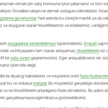
 danışman olmak için satış konusuna iyice çalışmanız ve tüm süre
kiyor. Öncelikle satışın ne demek olduğunu bilmelisiniz. İnsa
ularına güveniyorlar.
Yani aslında bu süreçte mantık ya da zek
 ve duygusal olarak hissettiklerimiz ve isteklerimiz, verdiğimiz
nizin
duygularına seslenebilmeyi
öğrenmelisiniz.
Empati
yapma
n istek ve ihtiyaçlarını tam olarak anlayamaz,
hissettiklerini
siz 
if bir
satış süreci
geçiremezsiniz. Eğer anlayabilirseniz de, siz
anız işten bile değil.
hibi ile diyalog halindesiniz ve müşteriniz evini
fazla fiyatlandı
fiyat bu ve oldukça
inatçılar.
Bu müşterinizi gerçekliğe döndüre
 ve ne hissettiklerini anladığınızı ifade etmelisiniz. Bu adımı a
inin gerçekleşmeyeceğini kibarca gösterebilirsiniz.