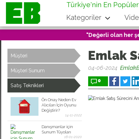
Türkiye'nin En Popüler
Kategoriler
Vide
"Değerli olan her ş
Emlak S
Müşteri
04-06-2024
EmlakB
Müşteri Sunum
0
Satış Teknikleri
Ön Onay Neden Ev
Alıcıları İçin Oyunu
Değiştirir?
14-11-2022
Danışmanlar için
Sunum Tüyoları
16-01-2020