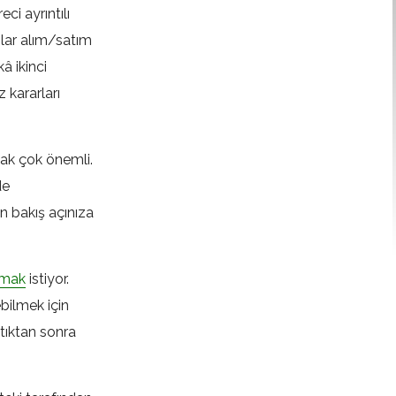
ci ayrıntılı
nlar alım/satım
â ikinci
 kararları
k çok önemli.
de
in bakış açınıza
rmak
istiyor.
bilmek için
ttıktan sonra