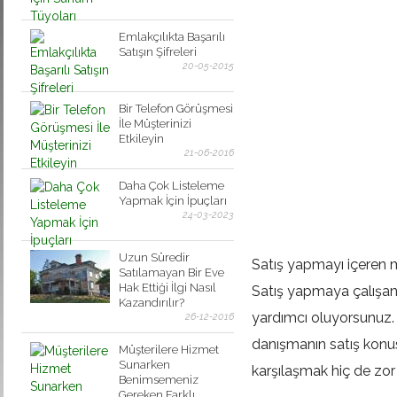
Emlakçılıkta Başarılı
Satışın Şifreleri
20-05-2015
Bir Telefon Görüşmesi
İle Müşterinizi
Etkileyin
21-06-2016
Daha Çok Listeleme
Yapmak İçin İpuçları
24-03-2023
Uzun Süredir
Satış yapmayı içeren 
Satılamayan Bir Eve
Hak Ettiği İlgi Nasıl
Satış yapmaya çalışan 
Kazandırılır?
yardımcı oluyorsunuz. F
26-12-2016
danışmanın satış konu
Müşterilere Hizmet
Sunarken
karşılaşmak hiç de zor 
Benimsemeniz
Gereken Farklı