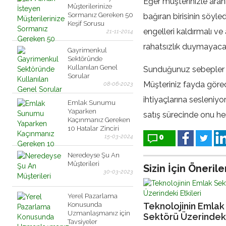
Eğer müşterinizle aranız
Müşterilerinize
Sormanız Gereken 50
bağıran birisinin söyled
Keşif Sorusu
engelleri kaldırmalı ve
21-11-2014
rahatsızlık duymayacak
Gayrimenkul
Sektöründe
Kullanılan Genel
Sunduğunuz sebepler 
Sorular
Müşteriniz fayda görec
08-06-2023
ihtiyaçlarına sesleniyo
Emlak Sunumu
Yaparken
satış sürecinde onu h
Kaçınmanız Gereken
10 Hatalar Zinciri
0
15-03-2024
Neredeyse Şu An
Müşterileri
Sizin İçin Önerile
30-03-2023
Yerel Pazarlama
Konusunda
Teknolojinin Emlak
Uzmanlaşmanız için
Sektörü Üzerindek
Tavsiyeler