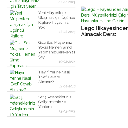
Etkileri
02-02-2023
Yeni Müşterilere
Ulaşmak İçin Üçüncü
Kişilere İhtiyacınız
Yok
Lego Hikayesinde
16-06-2023
Alınacak Ders:
Müşterilerinizi Çılg
Gizli Sos: Müşteriniz
Hayranlar Haline Ge
Yoksa Hemen Şimdi
Yapmanız Gereken 11
Şey
10-02-2025
‘Hayır’ Yerine Nasıl
‘Evet’ Cevabı
Alırsınız?
14-02-2018
Satış Yeteneklerinizi
Geliştirmenin 10
Yöntemi
23-03-2023