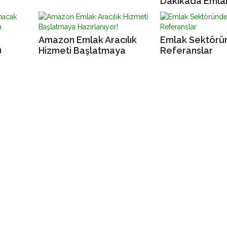
Dakikada Emla
TED Konuşması (3)
Robotunuzu Yap
Amazon Emlak Aracılık
Emlak Sektörü
n
Hizmeti Başlatmaya
Referanslar
Hazırlanıyor!
ın
tirin