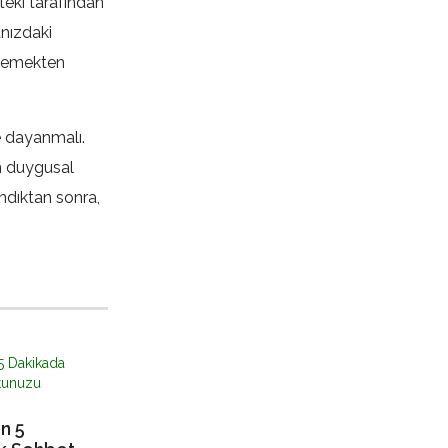
öteki tarafından
anızdaki
inlemekten
 dayanmalı.
ın duygusal
andıktan sonra,
n 5