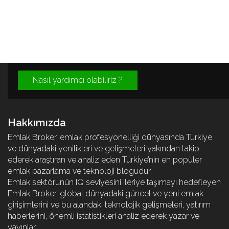
Nasıl yardımcı olabiliriz ?
Hakkımızda
Emlak Broker, emlak profesyonelliği dünyasında Türkiye
ve dünyadaki yenilikleri ve gelişmeleri yakından takip
ederek araştıran ve analiz eden Türkiye’nin en popüler
emlak pazarlama ve teknoloji blogudur.
Emlak sektörünün IQ seviyesini ileriye taşımayı hedefleyen
Emlak Broker, global dünyadaki güncel ve yeni emlak
girişimlerini ve bu alandaki teknolojik gelişmeleri, yatırım
haberlerini, önemli istatistikleri analiz ederek yazar ve
yayınlar.