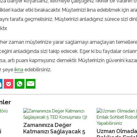
a bariyer koyarsanız, iletmeye çalıştığınız fikirler bir vadinin 
ikleri kadar etki bırakacaktır. Müşterinizi ikna edebilmek için ar
 aynı tarafa geçmelisiniz. Müşterinizi anladığınız sürece sizi d
tır.
her zaman müşterinize yarar sağlamayı amaçlayan temellere
eğini anladığında sizi takip edecek. Eğer ki bu faydalar onlar
rsa, artı puanı kapmışsınız demektir. Müşterinizin güvenini kaz
er şeye
ikna
edebilirsiniz.
nler
Zamanınıza Değer
Uzman Olmada
i
Katmanızı Sağlayacak 5