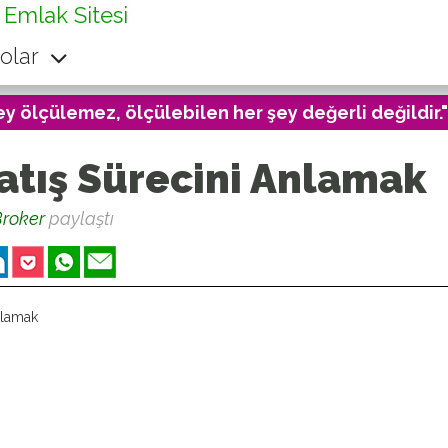
 Emlak Sitesi
olar
ey ölçülemez, ölçülebilen her şey değerli değildir."
atış Sürecini Anlamak
roker
paylaştı