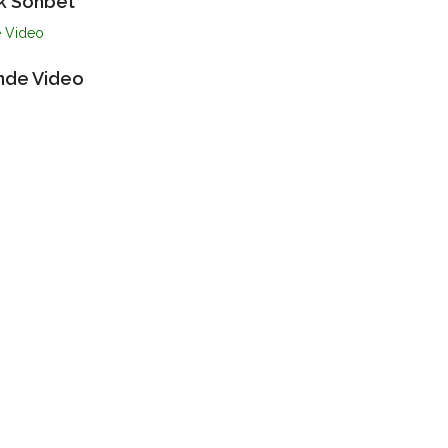
k Sohbet
abilirsiniz
nde Video