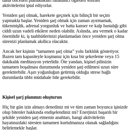
daha önceden planladıkları rahatlatıcı öğleden sonrası
aktivitelerini iptal ediyorlar.
Yeniden şarj olmak, harekete geçmek için bilinçli bir seçim
yapmakla başlar. Yeniden şarj olmak için zaman ayırmamak,
tükenmişlik, adrenal yorgunluk ve hatta kanser ve kalp hastalığı gibi
ciddi uzun vadeli etkilere neden olabilir. Aslında, ara vermek o kadar
önemlidir ki, iş taahhütlerinizi planlamadan önce yeniden şarj olma
sürenizi planlamak akıllıca olacaktır.
Ancak her kişinin “tamamen şarj olma” yolu farklılık gösteriyor.
Bazen tam kapasiteyle koşmanız için kısa bir şekerleme veya 15
dakikalık meditasyon yeterlidir. Öte yandan, kişisel pilinizin
tamamen boşalması durumunda yeniden şarj edilmesi uzun süre
gerektirebilir. Aşırı yoğunluğun getirmiş olduğu strese bağlı
durumlarda tıbbi müdahale bile gerekebilir.
Kişisel şarj planınızı oluşturun
Hiç bir gün izin almayı denediniz mi ve tüm zaman boyunca işinizde
olup bitenler hakkında endişelendiniz mi? Enerjinizi başarılı bir
şekilde yeniden şarj etmenin anahtarı, hangi aktivitelerin
hayatınızdaki stresten tamamen kurtulmanıza olanak sağladığını
belirlemekle başlar.