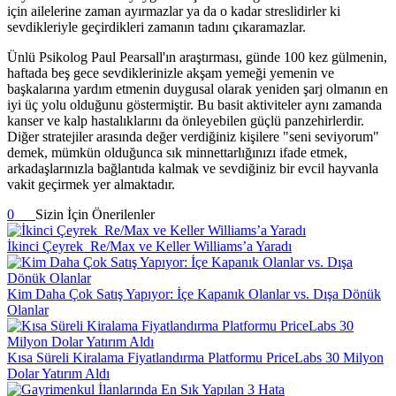
için ailelerine zaman ayırmazlar ya da o kadar streslidirler ki
sevdikleriyle geçirdikleri zamanın tadını çıkaramazlar.
Ünlü Psikolog Paul Pearsall'ın araştırması, günde 100 kez gülmenin,
haftada beş gece sevdiklerinizle akşam yemeği yemenin ve
başkalarına yardım etmenin duygusal olarak yeniden şarj olmanın en
iyi üç yolu olduğunu göstermiştir. Bu basit aktiviteler aynı zamanda
kanser ve kalp hastalıklarını da önleyebilen güçlü panzehirlerdir.
Diğer stratejiler arasında değer verdiğiniz kişilere "seni seviyorum"
demek, mümkün olduğunca sık minnettarlığınızı ifade etmek,
arkadaşlarınızla bağlantıda kalmak ve sevdiğiniz bir evcil hayvanla
vakit geçirmek yer almaktadır.
0
Sizin İçin Önerilenler
İkinci Çeyrek Re/Max ve Keller Williams’a Yaradı
Kim Daha Çok Satış Yapıyor: İçe Kapanık Olanlar vs. Dışa Dönük
Olanlar
Kısa Süreli Kiralama Fiyatlandırma Platformu PriceLabs 30 Milyon
Dolar Yatırım Aldı