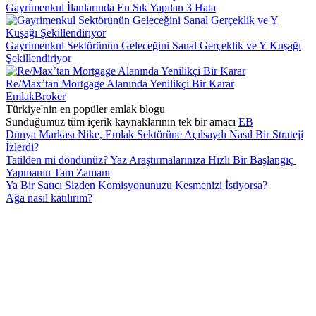
Gayrimenkul İlanlarında En Sık Yapılan 3 Hata
Gayrimenkul Sektörünün Geleceğini Sanal Gerçeklik ve Y Kuşağı
Şekillendiriyor
Re/Max’tan Mortgage Alanında Yenilikçi Bir Karar
EmlakBroker
Türkiye'nin en popüler emlak blogu
Sunduğumuz tüm içerik kaynaklarının tek bir amacı
EB
Dünya Markası Nike, Emlak Sektörüne Açılsaydı Nasıl Bir Strateji
İzlerdi?
Tatilden mi döndünüz? Yaz Araştırmalarınıza Hızlı Bir Başlangıç ​​
Yapmanın Tam Zamanı
Ya Bir Satıcı Sizden Komisyonunuzu Kesmenizi İstiyorsa?
Ağa nasıl katılırım?