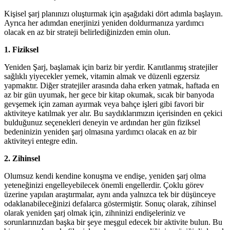
Kişisel şarj planınızı oluşturmak için aşağıdaki dört adımla başlayın.
Ayrıca her adımdan enerjinizi yeniden doldurmanıza yardımcı
olacak en az bir strateji belirlediğinizden emin olun.
1. Fiziksel
Yeniden Şarj, başlamak için bariz bir yerdir. Kanıtlanmış stratejiler
sağlıklı yiyecekler yemek, vitamin almak ve düzenli egzersiz
yapmaktır. Diğer stratejiler arasında daha erken yatmak, haftada en
az bir gün uyumak, her gece bir kitap okumak, sıcak bir banyoda
gevşemek için zaman ayırmak veya bahçe işleri gibi favori bir
aktiviteye katılmak yer alır. Bu saydıklarımızın içerisinden en çekici
bulduğunuz seçenekleri deneyin ve ardından her gün fiziksel
bedeninizin yeniden şarj olmasına yardımcı olacak en az bir
aktiviteyi entegre edin.
2. Zihinsel
Olumsuz kendi kendine konuşma ve endişe, yeniden şarj olma
yeteneğinizi engelleyebilecek önemli engellerdir. Çoklu görev
üzerine yapılan araştırmalar, aynı anda yalnızca tek bir düşünceye
odaklanabileceğinizi defalarca göstermiştir. Sonuç olarak, zihinsel
olarak yeniden şarj olmak için, zihninizi endişeleriniz ve
sorunlarınızdan başka bir şeye meşgul edecek bir aktivite bulun. Bu