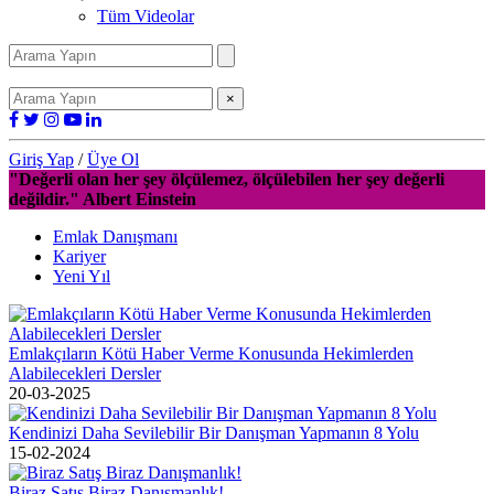
Tüm Videolar
×
Giriş Yap
/
Üye Ol
"Değerli olan her şey ölçülemez, ölçülebilen her şey değerli
değildir." Albert Einstein
Emlak Danışmanı
Kariyer
Yeni Yıl
Emlakçıların Kötü Haber Verme Konusunda Hekimlerden
Alabilecekleri Dersler
20-03-2025
Kendinizi Daha Sevilebilir Bir Danışman Yapmanın 8 Yolu
15-02-2024
Biraz Satış Biraz Danışmanlık!