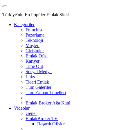
Türkiye'nin En Popüler Emlak Sitesi
Kategoriler
Franchise
Pazarlama
Teknoloji
Müşteri
Girişimler
Emlak Ofisi
Kariyer
Time Out
Sosyal Medya
Lüks
Ticari Emlak
Tüm Galeriler
Tüm Zaman Tünelleri
Emlak Broker Ağa Katıl
Videolar
Genel
EmlakBroker TV
Başarılı Ofisler