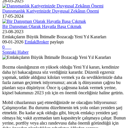
28-03-2025
Danışmanlık Kariyerinizde Duygusal Zekânın Önemi
17-05-2024
Bir Danışman Olarak Hayatla Başa Çıkmak
23-08-2023
Emlakçıların Büyük İhtimalle Bozacağı Yeni Yıl Kararları
09-01-2026
EmlakBroker
paylaştı
0
Sonraki Haber
Bozma olasılığınızın en yüksek olduğu Yeni Yıl kararı, kendinize
daha iyi bakacağınıza söz verdiğiniz karardır. Düzenli egzersiz
yapmak, tatilde aldığınız kiloları vermek ya da sevdiklerinizle daha
fazla zaman geçirmek istiyorsunuz; ancak iş dünyasının çağrısı bu
planları suya düşürüyor. Önce iş çağrısına kulak vermek yerine,
kişisel bakımınızı 2023 yılı için en önemli önceliğiniz haline getirin.
Mobil cihazlarınızı şarj etmediğinizde ne olacağını biliyorsunuz:
Çalışmıyorlar. Bu durumu düzeltmenin tek yolu onları yeniden şarj
etmektir. Bu kadar açık olduğu gibi, birçok emlakçı yeniden şarj
olmaya hiç vakit ayırmadan tam kapasiteyle çalışmaya çalışır. Bunun
yerine, portföy veya alıcı randevusu daha önemli göründüğü için