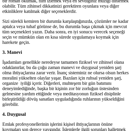
bir roman okumak, film izlemek veya en sevdiğiniz müziği dinlemek
olabilir. Tüm zihinsel dikkatinizi gerektiren oyunlara veya diğer
etkinliklere katılmak diğer seçeneklerdir.
Sizi sürekli kemiren bir durumla karşılaştığınızda, çözümler ne kadar
aptalca veya tuhaf görünse de, bu durumla başa çıkmak için mevcut
tüm seçenekleri yazın. Daha sonra, en iyi sonucu verecek seçeneği
seçin ve mümkün olan en kısa sürede uygulamaya koymak için
harekete geçin.
3. Manevi
İşadamları genellikle neredeyse tamamen fiziksel ve zihinsel olana
odaklanırlar, bu da çoğu zaman manevi ve duygusal yeniden şarj
olma ihtiyaçlarına zarar verir. İnanç sisteminiz ne olursa olsun herkes
moralini yükselten olaylar yaşar. Bazıları için ruhsal yeniden şarj,
organize iyiliği içerir. Diğerleri, muhteşem bir gün batımını
deneyimlediğinde, başka bir kişinin zor bir zorluğun üstesinden
gelmesine yardım ettiğinde veya meditasyonun fiziksel disiplinle
birleştirildiği dövüş sanatları uyguladığında ruhlarının yükseldiğini
görebilir.
4. Duygusal
Emlak profesyonellerinin işlerini kişisel ihtiyaçlarının önüne
koymaları son derece yaygındır. İşlemlerle ilgili sorunları halletmek