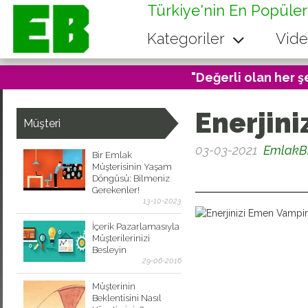
Türkiye'nin En Popüler
Kategoriler
Vide
"Değerli olan her ş
Enerjin
Müşteri
03-03-2021
EmlakB
Bir Emlak
Müşterisinin Yaşam
0
Döngüsü: Bilmeniz
Gerekenler!
13-10-2023
İçerik Pazarlamasıyla
Müşterilerinizi
Besleyin
29-06-2016
Müşterinin
Beklentisini Nasıl