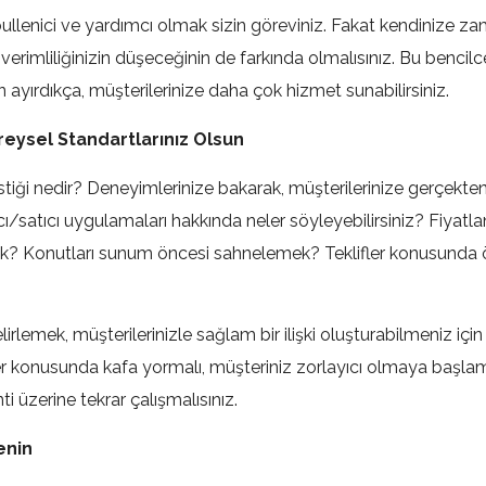
abullenici ve yardımcı olmak sizin göreviniz. Fakat kendinize z
verimliliğinizin düşeceğinin de farkında olmalısınız. Bu bencilc
 ayırdıkça, müşterilerinize daha çok hizmet sunabilirsiniz.
reysel Standartlarınız Olsun
istiği nedir? Deneyimlerinize bakarak, müşterilerinize gerçekte
cı/satıcı uygulamaları hakkında neler söyleyebilirsiniz? Fiyatl
k? Konutları sunum öncesi sahnelemek? Teklifler konusunda
lirlemek, müşterilerinizle sağlam bir ilişki oluşturabilmeniz için
iler konusunda kafa yormalı, müşteriniz zorlayıcı olmaya baş
ti üzerine tekrar çalışmalısınız.
enin