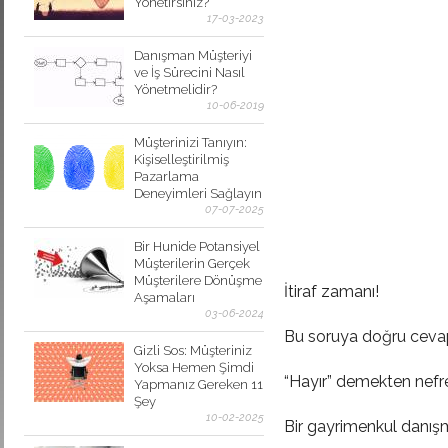
Yönetirsiniz?
17-03-2023
Danışman Müşteriyi
ve İş Sürecini Nasıl
Yönetmelidir?
10-06-2019
Müşterinizi Tanıyın:
Kişiselleştirilmiş
Pazarlama
Deneyimleri Sağlayın
07-07-2025
Bir Hunide Potansiyel
Müşterilerin Gerçek
Müşterilere Dönüşme
İtiraf zamanı!
Aşamaları
03-06-2024
Bu soruya doğru cevap
Gizli Sos: Müşteriniz
Yoksa Hemen Şimdi
“Hayır” demekten nef
Yapmanız Gereken 11
Şey
10-02-2025
Bir gayrimenkul danışm