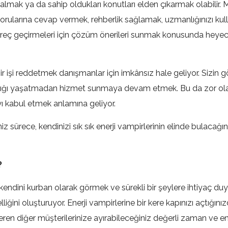
 almak ya da sahip oldukları konutları elden çıkarmak olabilir. M
orularına cevap vermek, rehberlik sağlamak, uzmanlığınızı ku
üreç geçirmeleri için çözüm önerileri sunmak konusunda heyec
r işi reddetmek danışmanlar için imkânsız hale geliyor. Sizin g
ıklığı yaşatmadan hizmet sunmaya devam etmek. Bu da zor olac
yı kabul etmek anlamına geliyor.
 sürece, kendinizi sık sık enerji vampirlerinin elinde bulacağın
?
 kendini kurban olarak görmek ve sürekli bir şeylere ihtiyaç du
liğini oluşturuyor. Enerji vampirlerine bir kere kapınızı açtığınız
ren diğer müşterilerinize ayırabileceğiniz değerli zaman ve ene