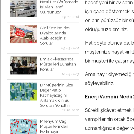
Nasıl Her Görüşmede
hedef yeni bir ev satın
İşi Alan Taraf
için çaba göstermek, s
Olursunuz?
19-02-2018
onların pürüzsüz bir s
Gizli Sos: İndirim
olduğunuza eminiz.
Diyaloglarında
Alabileceğiniz
Hal böyle olunca da, bi
Sorular
05-09-2024
müşterinize hayal kır
Emlak Piyasasında
bir müşteri ile çalışma
Müşterileri Bunaltan
Konular
Ama hayır diyemediğiniz
18-04-2023
söyleyebiliriz.
Bir Müşterinin Size
Değer Katıp
Katmayacağını
Enerji Vampiri Nedir
Anlamak İçin Bu
Soruları Yöneltin
Sürekli şikâyet etmek,
12-10-2022
vampirlerinin ortak özel
Milenyum Çağı
Müşterilerinden
uzmanlığınıza değer ve
Korkmayın