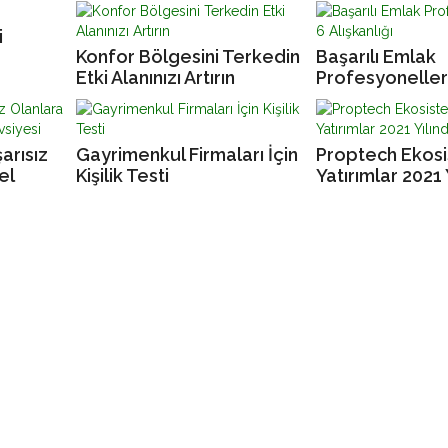
i
Konfor Bölgesini Terkedin
Başarılı Emlak
Etki Alanınızı Artırın
Profesyonelleri
Alışkanlığı
arısız
Gayrimenkul Firmaları İçin
Proptech Ekos
el
Kişilik Testi
Yatırımlar 2021 
si
Rekor Kırdı!