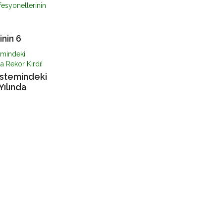
nin 6
istemindeki
Yılında