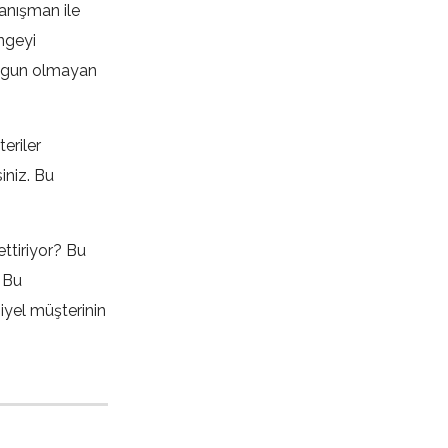
anışman ile
ngeyi
 uygun olmayan
eriler
iniz. Bu
ettiriyor? Bu
. Bu
iyel müşterinin