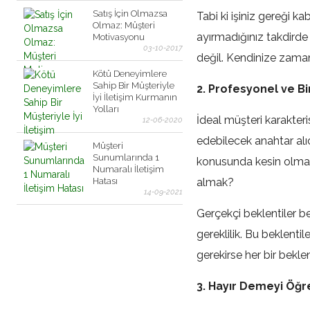
Satış İçin Olmazsa
Tabi ki işiniz gereği k
Olmaz: Müşteri
ayırmadığınız takdirde 
Motivasyonu
03-10-2017
değil. Kendinize zaman
Kötü Deneyimlere
Sahip Bir Müşteriyle
2. Profesyonel ve Bi
İyi İletişim Kurmanın
Yolları
İdeal müşteri karakter
12-06-2020
edebilecek anahtar alı
Müşteri
Sunumlarında 1
konusunda kesin olma
Numaralı İletişim
Hatası
almak?
14-09-2021
Gerçekçi beklentiler be
gereklilik. Bu beklent
gerekirse her bir beklen
3. Hayır Demeyi Öğr