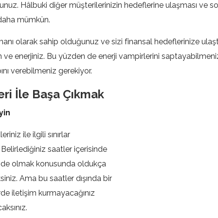
uz. Hâlbuki diğer müşterilerinizin hedeflerine ulaşması ve s
k daha mümkün.
anı olarak sahip olduğunuz ve sizi finansal hedeflerinize ulaşt
e enerjiniz. Bu yüzden de enerji vampirlerini saptayabilmeni
ını verebilmeniz gerekiyor.
eri İle Başa Çıkmak
eyin
niz ile ilgili sınırlar
Belirlediğiniz saatler içerisinde
işimde olmak konusunda oldukça
iniz. Ama bu saatler dışında bir
irde iletişim kurmayacağınız
aksınız.