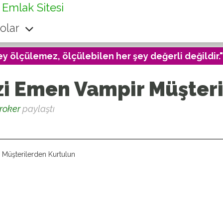
 Emlak Sitesi
olar
ey ölçülemez, ölçülebilen her şey değerli değildir."
izi Emen Vampir Müşter
roker
paylaştı