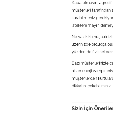
Kaba olmayın, agresif
müşterileri tarafından
kurabilmeniz gerekiyor.
isteklere “hayır” demey
Ne yazık ki müşteriniz
üzerinizde oldukça olu
yüzden de fiziksel ve m
Bazı müşterilerinizle ç
hisler enerji vampirler
müşterilerden kurtular
dikkatini çekebilirsiniz.
0
Sizin İçin Önerile