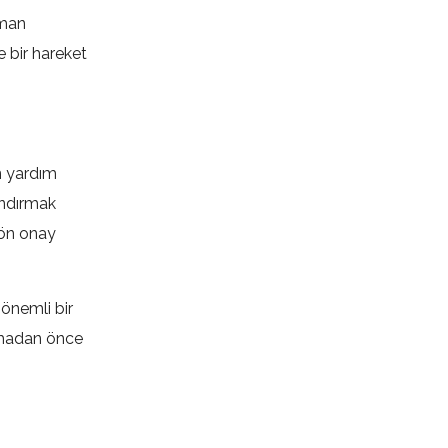
aman
e bir hareket
n yardım
andırmak
 ön onay
 önemli bir
lamadan önce