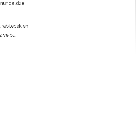
onunda size
ırabilecek en
z ve bu