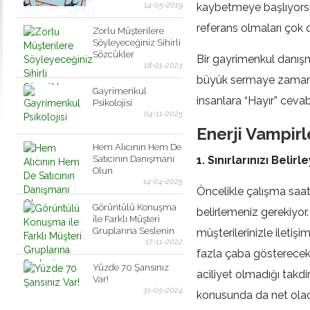
14-05-2019
kaybetmeye başlıyorsun
referans olmaları ço
Zorlu Müşterilere
Söyleyeceğiniz Sihirli
Sözcükler
Bir gayrimenkul danışm
18-01-2023
büyük sermaye zaman v
Gayrimenkul
insanlara “Hayır” cevab
Psikolojisi
04-11-2025
Enerji Vampirl
Hem Alıcının Hem De
Satıcının Danışmanı
1. Sınırlarınızı Belirl
Olun
14-04-2025
Öncelikle çalışma saatleri
Görüntülü Konuşma
belirlemeniz gerekiyor. 
ile Farklı Müşteri
Gruplarına Seslenin
müşterilerinizle ilet
17-11-2022
fazla çaba göstereceks
Yüzde 70 Şansınız
aciliyet olmadığı takd
Var!
31-05-2024
konusunda da net olac