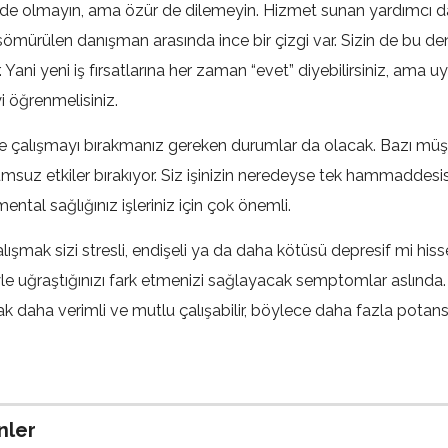
 de olmayın, ama özür de dilemeyin. Hizmet sunan yardımcı d
 sömürülen danışman arasında ince bir çizgi var. Sizin de bu de
 Yani yeni iş fırsatlarına her zaman “evet” diyebilirsiniz, ama
i öğrenmelisiniz.
le çalışmayı bırakmanız gereken durumlar da olacak. Bazı müşt
msuz etkiler bırakıyor. Siz işinizin neredeyse tek hammaddesis
ental sağlığınız işleriniz için çok önemli.
alışmak sizi stresli, endişeli ya da daha kötüsü depresif mi hiss
iyle uğraştığınızı fark etmenizi sağlayacak semptomlar aslında
ak daha verimli ve mutlu çalışabilir, böylece daha fazla potans
nler