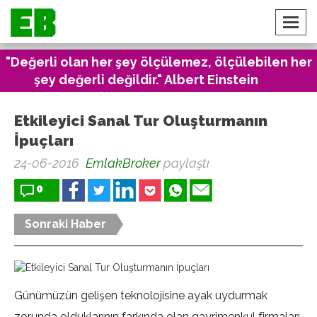
"Değerli olan her şey ölçülemez, ölçülebilen her
şey değerli değildir." Albert Einstein
Etkileyici Sanal Tur Oluşturmanın
İpuçları
24-06-2016
EmlakBroker
paylaştı
0
Sonraki Haber
Günümüzün gelişen teknolojisine ayak uydurmak
zorunda olduklarının farkında olan gayrimenkul firmaları,