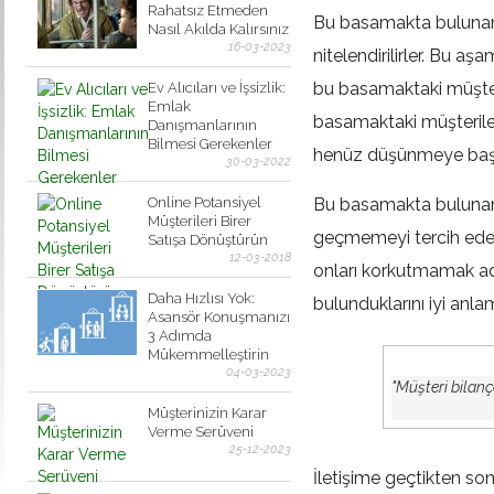
Rahatsız Etmeden
Bu basamakta bulunan
Nasıl Akılda Kalırsınız
16-03-2023
nitelendirilirler. Bu aş
bu basamaktaki müşteri
Ev Alıcıları ve İşsizlik:
Emlak
basamaktaki müşteriler
Danışmanlarının
Bilmesi Gerekenler
henüz düşünmeye başl
30-03-2022
Online Potansiyel
Bu basamakta bulunan mü
Müşterileri Birer
geçmemeyi tercih eder
Satışa Dönüştürün
12-03-2018
onları korkutmamak adın
Daha Hızlısı Yok:
bulunduklarını iyi anlam
Asansör Konuşmanızı
3 Adımda
Mükemmelleştirin
04-03-2023
"Müşteri bilanç
Müşterinizin Karar
Verme Serüveni
25-12-2023
İletişime geçtikten son