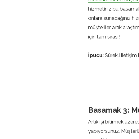
hizmetiniz bu basamakt
onlara sunacağınız hizme
müşteriler artık araşt
için tam sırası!
İpucu:
Sürekli iletişim
Basamak 3: Mü
Artık işi bitirmek üzer
yapıyorsunuz. Müşteriler