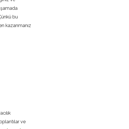
u aşamada
. Çünkü bu
üven kazanmanız
acılık
toplantılar ve