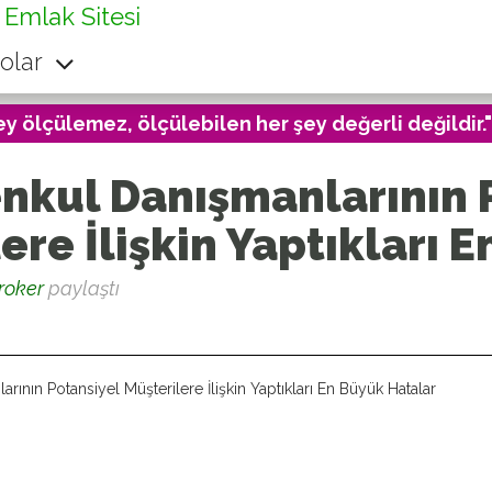
 Emlak Sitesi
olar
ey ölçülemez, ölçülebilen her şey değerli değildir."
nkul Danışmanlarının 
ere İlişkin Yaptıkları 
roker
paylaştı