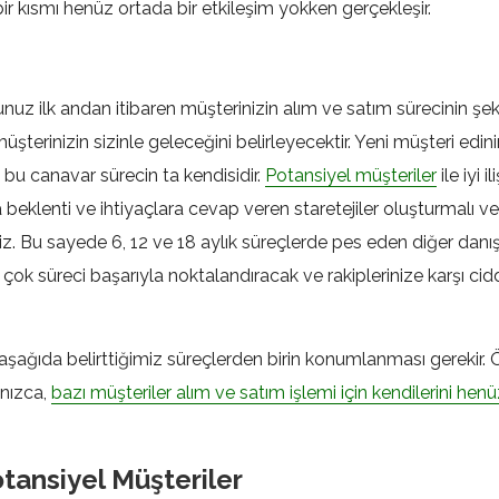
 bir kısmı henüz ortada bir etkileşim yokken gerçekleşir.
uz ilk andan itibaren müşterinizin alım ve satım sürecinin şeki
üşterinizin sizinle geleceğini belirleyecektir. Yeni müşteri edin
u canavar sürecin ta kendisidir.
Potansiyel müşteriler
ile iyi i
eklenti ve ihtiyaçlara cevap veren staretejiler oluşturmalı ve b
iniz. Bu sayede 6, 12 ve 18 aylık süreçlerde pes eden diğer dan
ok süreci başarıyla noktalandıracak ve rakiplerinize karşı cidd
.
aşağıda belirttiğimiz süreçlerden birin konumlanması gerekir. 
lnızca,
bazı müşteriler alım ve satım işlemi için kendilerini henü
tansiyel Müşteriler