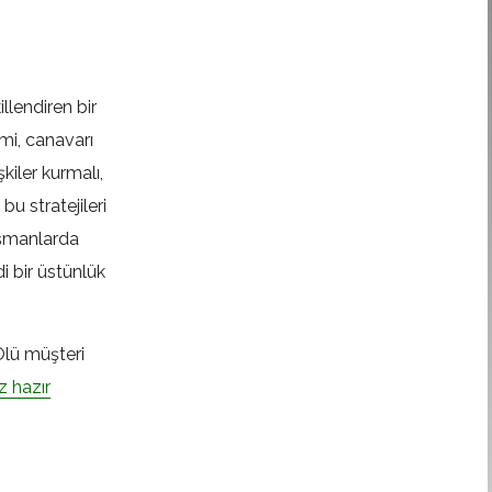
llendiren bir
imi, canavarı
lişkiler kurmalı,
u stratejileri
ışmanlarda
i bir üstünlük
Ölü müşteri
z hazır