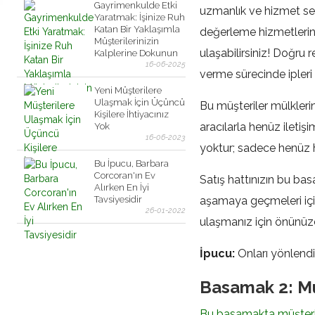
Gayrimenkulde Etki
uzmanlık ve hizmet sev
Yaratmak: İşinize Ruh
Katan Bir Yaklaşımla
değerleme hizmetlerini
Müşterilerinizin
ulaşabilirsiniz! Doğru
Kalplerine Dokunun
16-06-2025
verme sürecinde ipleri e
Yeni Müşterilere
Ulaşmak İçin Üçüncü
Bu müşteriler mülkleri
Kişilere İhtiyacınız
aracılarla henüz iletiş
Yok
16-06-2023
yoktur; sadece henüz h
Bu İpucu, Barbara
Corcoran'ın Ev
Satış hattınızın bu ba
Alırken En İyi
Tavsiyesidir
aşamaya geçmeleri için 
26-01-2022
ulaşmanız için önünüz
İpucu:
Onları yönlendir
Basamak 2: M
Bu basamakta müşteri