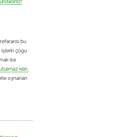
undasınız!
 referansı bu
 işlerin çoğu
ımak ise
utulmaz kılın.
lerle oynanan