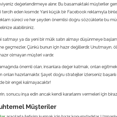
iyeniz değerlendirmeye alınır. Bu basamaktaki müşteriler gene
 tercih eden kısımdır. Yani küçük bir Facebook reklamıyla binle
 reklam süreci ve her şeyden önemlisi doğru sözcüklerle bu müşt
linize alabilirsiniz.
ni satmayı ya da yeni bir mülk satın almayı düşünmeye başlam
ime geçmezler. Çünkü bunun için hazır değillerdir. Unutmayın, ö
azır olmayan müşteri vardır.
samağında önemli olan, insanlara değer katmak, onları eğitmek
onları hazırlamaktır. Şayet doğru stratejiler izlerseniz başarılı 
de bir engel kalmayacaktır!
in, sonucu inşa edin ancak kendi kararlarını vermeleri için bira
uhtemel Müşteriler
ler
aracılarla iletişim kurmak için hazır konumdadırlar. Uzmanlı