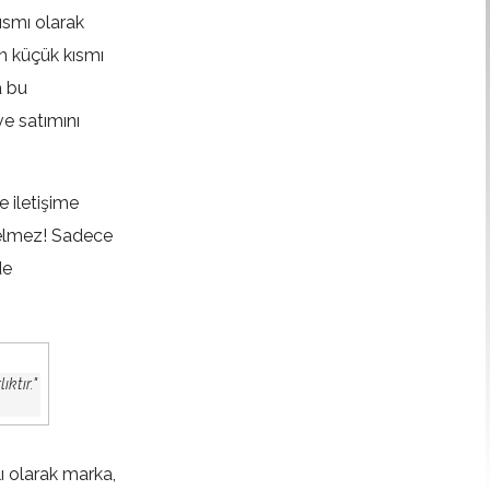
ısmı olarak
 en küçük kısmı
a bu
ve satımını
e iletişime
gelmez! Sadece
de
ıktır."
lı olarak marka,