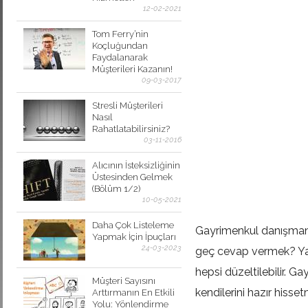
12-02-2021
Tom Ferry’nin
Koçluğundan
Faydalanarak
Müşterileri Kazanın!
09-03-2017
Stresli Müşterileri
Nasıl
Rahatlatabilirsiniz?
03-11-2016
Alıcının İsteksizliğinin
Üstesinden Gelmek
(Bölüm 1/2)
10-05-2021
Daha Çok Listeleme
Gayrimenkul danışmanl
Yapmak İçin İpuçları
24-03-2023
geç cevap vermek? Ya d
hepsi düzeltilebilir. G
Müşteri Sayısını
kendilerini hazır hiss
Arttırmanın En Etkili
Yolu: Yönlendirme