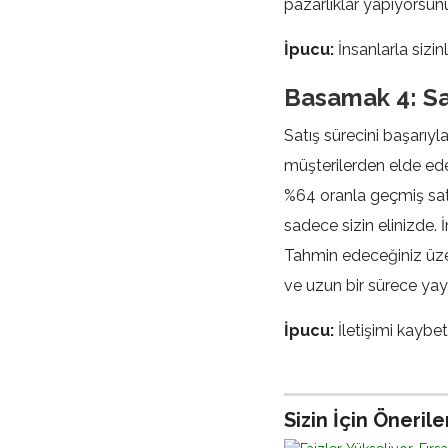
pazarlıklar yapıyorsun
İpucu:
İnsanlarla sizin
Basamak 4: Sa
Satış sürecini başarıyl
müşterilerden elde ede
%64 oranla geçmiş satı
sadece sizin elinizde. 
Tahmin edeceğiniz üzer
ve uzun bir sürece yayılan
İpucu:
İletişimi kaybe
0
Sizin İçin Önerile