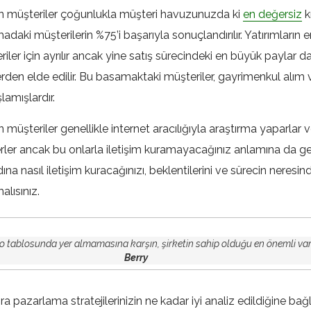
 müşteriler çoğunlukla müşteri havuzunuzda ki
en değersiz
k
amadaki müşterilerin %75’i başarıyla sonuçlandırılır. Yatırımların
ler için ayrılır ancak yine satış sürecindeki en büyük paylar d
den elde edilir. Bu basamaktaki müşteriler, gayrimenkul alım 
amışlardır.
şteriler genellikle internet aracılığıyla araştırma yaparlar v
ler ancak bu onlarla iletişim kuramayacağınız anlamına da 
a nasıl iletişim kuracağınızı, beklentilerini ve sürecin neresin
alısınız.
o tablosunda yer almamasına karşın, şirketin sahip olduğu en önemli varl
Berry
ra pazarlama stratejilerinizin ne kadar iyi analiz edildiğine bağ