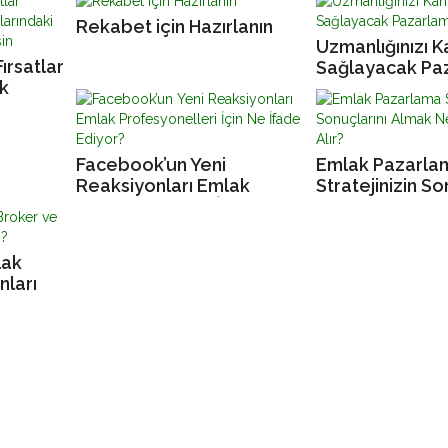
Rekabet için Hazırlanın
Uzmanlığınızı K
Fırsatlar
Sağlayacak Pa
k
Araçları
Sizi
Facebook’un Yeni
Emlak Pazarla
Reaksiyonları Emlak
Stratejinizin So
Profesyonelleri İçin Ne
Almak Ne Kada
İfade Ediyor?
Alır?
lak
nları