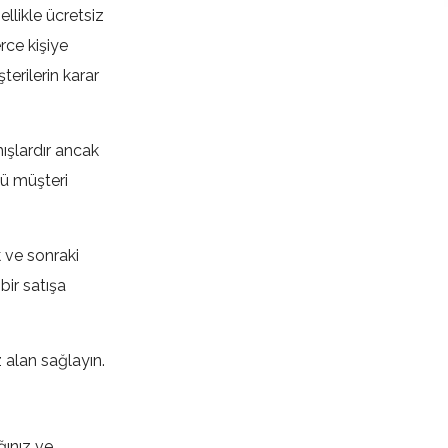
llikle ücretsiz
rce kişiye
erilerin karar
ışlardır ancak
lü müşteri
 ve sonraki
bir satışa
z alan sağlayın.
ğınız ve