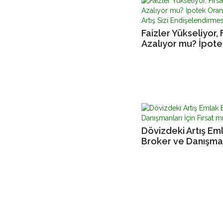
Faizler Yükseliyor, 
Azalıyor mu? İpote
Oranlarındaki Artış 
Endişelendirmesin
Dövizdeki Artış Em
Broker ve Danışma
İçin Fırsat mı?