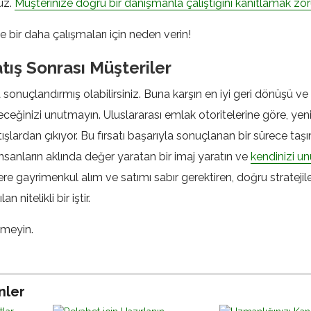
uz.
Müşterinize doğru bir danışmanla çalıştığını kanıtlamak zor
le bir daha çalışmaları için neden verin!
tış Sonrası Müşteriler
a sonuçlandırmış olabilirsiniz. Buna karşın en iyi geri dönüşü ve
ceğinizi unutmayın. Uluslararası emlak otoritelerine göre, yeni
şlardan çıkıyor. Bu fırsatı başarıyla sonuçlanan bir sürece taş
İnsanların aklında değer yaratan bir imaj yaratın ve
kendinizi un
e gayrimenkul alım ve satımı sabır gerektiren, doğru strateji
 nitelikli bir iştir.
tmeyin.
nler