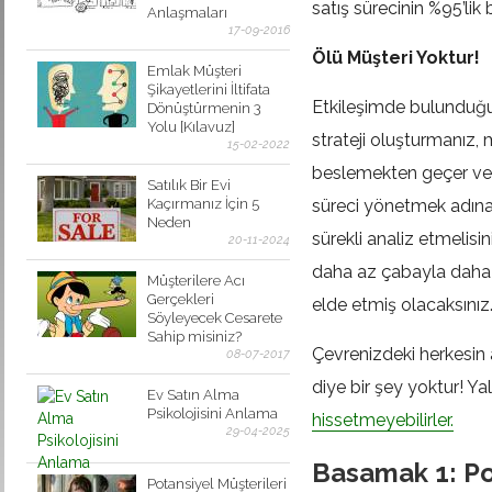
satış sürecinin %95’lik
Anlaşmaları
17-09-2016
Ölü Müşteri Yoktur!
Emlak Müşteri
Şikayetlerini İltifata
Etkileşimde bulunduğun
Dönüştürmenin 3
Yolu [Kılavuz]
strateji oluşturmanız, m
15-02-2022
beslemekten geçer ve b
Satılık Bir Evi
Kaçırmanız İçin 5
süreci yönetmek adına b
Neden
sürekli analiz etmelis
20-11-2024
daha az çabayla daha ç
Müşterilere Acı
Gerçekleri
elde etmiş olacaksınız
Söyleyecek Cesarete
Sahip misiniz?
Çevrenizdeki herkesin 
08-07-2017
diye bir şey yoktur! Ya
Ev Satın Alma
Psikolojisini Anlama
hissetmeyebilirler.
29-04-2025
Basamak 1: Po
Potansiyel Müşterileri