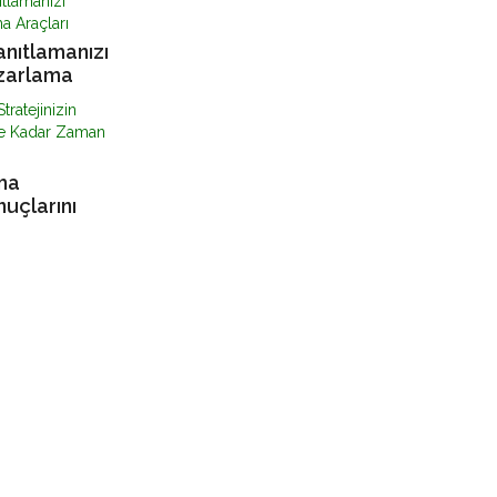
anıtlamanızı
zarlama
ma
nuçlarını
r Zaman