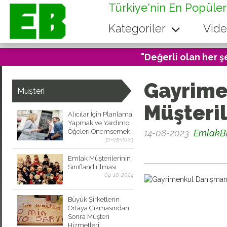
Türkiye'nin En Popüler
Kategoriler
Vide
"Değerli olan her ş
Gayrime
Müşteri
Müşteril
Alıcılar İçin Planlama
Yapmak ve Yardımcı
Öğeleri Önemsemek
14-08-2023
EmlakB
31-05-2023
0
Emlak Müşterilerinin
Sınıflandırılması
04-10-2024
Büyük Şirketlerin
Ortaya Çıkmasından
Sonra Müşteri
Hizmetleri