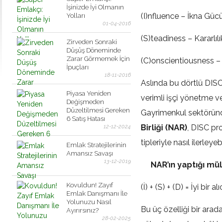
İşinizde İyi Olmanın
(I)nfluence – İkna Güc
Yolları
01-04-2016
(S)teadiness – Kararlılı
Zirveden Sonraki
Düşüş Döneminde
Zarar Görmemek İçin
(C)onscientiousness –
İpuçları
18-11-2016
Aslında bu dörtlü DISC 
Piyasa Yeniden
verimli işçi yönetme ve
Değişmeden
Düzeltilmesi Gereken
Gayrimenkul sektöründe
6 Satış Hatası
Birliği (NAR)
, DISC pro
12-12-2024
tipleriyle nasıl ilerley
Emlak Stratejilerinin
Amansız Savaşı
13-12-2019
NAR’ın yaptığı mül
Kovuldun! Zayıf
(İ) + (S) + (D) = İyi bir al
Emlak Danışmanı İle
Yolunuzu Nasıl
Bu üç özelliği bir arada
Ayırırsınız?
28-02-2025