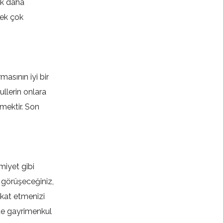
çok daha
pek çok
asının iyi bir
ullerin onlara
mektir. Son
imiyet gibi
r görüşeceğiniz,
kat etmenizi
zde gayrimenkul