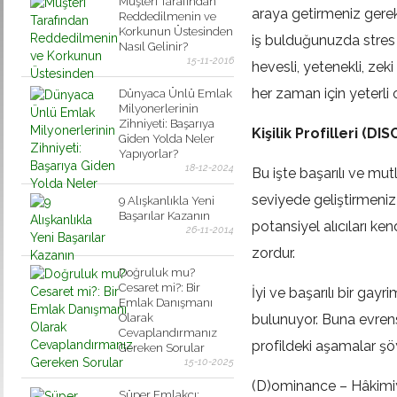
Müşteri Tarafından
araya getirmeniz gereki
Reddedilmenin ve
Korkunun Üstesinden
iş bulduğunuzda stres 
Nasıl Gelinir?
15-11-2016
hevesli, yetenekli, zek
her zaman için yeterli 
Dünyaca Ünlü Emlak
Milyonerlerinin
Zihniyeti: Başarıya
Kişilik Profilleri (DIS
Giden Yolda Neler
Yapıyorlar?
18-12-2024
Bu işte başarılı ve mutlu
seviyede geliştirmeniz 
9 Alışkanlıkla Yeni
Başarılar Kazanın
potansiyel alıcıları k
26-11-2014
zordur.
Doğruluk mu?
Cesaret mi?: Bir
İyi ve başarılı bir gay
Emlak Danışmanı
Olarak
bulunuyor. Buna evrense
Cevaplandırmanız
profildeki aşamalar şö
Gereken Sorular
15-10-2025
(D)ominance – Hâkimi
Süper Emlakçı: