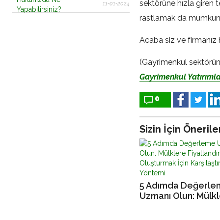
sektörüne hızla giren te
11-01-2024
rastlamak da mümkün
Acaba siz ve firmanız
(Gayrimenkul sektöründe
Gayrimenkul Yatırımla
0
Sizin İçin Önerile
5 Adımda Değerle
Uzmanı Olun: Mülk
Fiyatlandırma Olu
İçin Karşılaştırma 