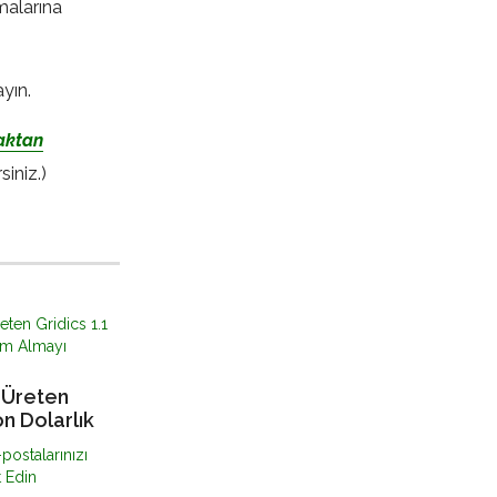
rmalarına
yın.
aktan
siniz.)
ı Üreten
on Dolarlık
Başardı