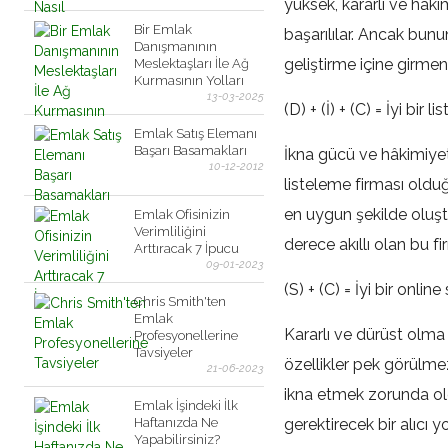
yüksek, kararlı ve hâki
Bir Emlak
başarılılar. Ancak bunu
Danışmanının
geliştirme içine girme
Meslektaşları İle Ağ
Kurmasının Yolları
13-03-2025
(D) + (İ) + (C) = İyi bir 
Emlak Satış Elemanı
Başarı Basamakları
İkna gücü ve hâkimiyet
10-12-2012
listeleme firması olduğ
en uygun şekilde oluş
Emlak Ofisinizin
Verimliliğini
derece akıllı olan bu f
Arttıracak 7 İpucu
09-01-2023
(S) + (C) = İyi bir online
Chris Smith'ten
Emlak
Kararlı ve dürüst olma 
Profesyonellerine
Tavsiyeler
özellikler pek görülmez
21-06-2023
ikna etmek zorunda ol
Emlak İşindeki İlk
Haftanızda Ne
gerektirecek bir alıcı 
Yapabilirsiniz?