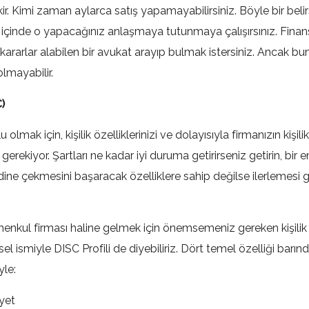
r. Kimi zaman aylarca satış yapamayabilirsiniz. Böyle bir belirs
içinde o yapacağınız anlaşmaya tutunmaya çalışırsınız. Finans 
i kararlar alabilen bir avukat arayıp bulmak istersiniz. Ancak bun
olmayabilir.
C)
 olmak için, kişilik özelliklerinizi ve dolayısıyla firmanızın kişilik 
gerekiyor. Şartları ne kadar iyi duruma getirirseniz getirin, bir 
endine çekmesini başaracak özelliklere sahip değilse ilerlemesi
rimenkul firması haline gelmek için önemsemeniz gereken kişilik t
l ismiyle DISC Profili de diyebiliriz. Dört temel özelliği barın
yle:
yet