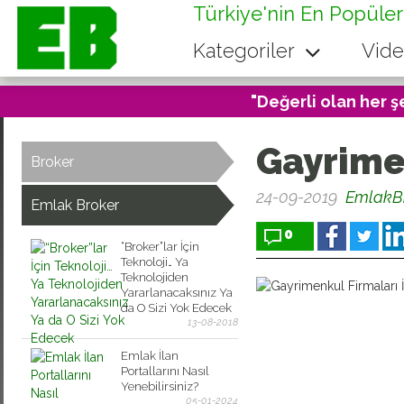
Türkiye'nin En Popüler
Kategoriler
Vide
"Değerli olan her ş
Gayrimen
Broker
24-09-2019
EmlakB
Emlak Broker
0
“Broker”lar İçin
Teknoloji… Ya
Teknolojiden
Yararlanacaksınız Ya
da O Sizi Yok Edecek
13-08-2018
Emlak İlan
Portallarını Nasıl
Yenebilirsiniz?
05-01-2024