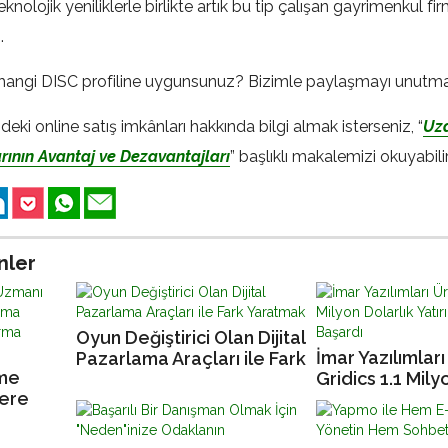
knolojik yeniliklerle birlikte artık bu tip çalışan gayrimenkul fi
.
 hangi DISC profiline uygunsunuz? Bizimle paylaşmayı unutma
ki online satış imkânları hakkında bilgi almak isterseniz, “
Uz
rının Avantaj ve Dezavantajları
” başlıklı makalemizi okuyabilir
nler
Oyun Değiştirici Olan Dijital
İmar Yazılımlar
Pazarlama Araçları ile Fark
me
Gridics 1.1 Mily
Yaratmak
lere
Yatırım Almayı 
şturmak
Yöntemi