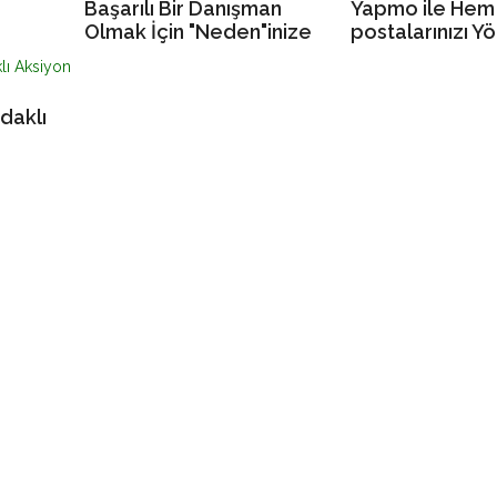
Başarılı Bir Danışman
Yapmo ile Hem
Olmak İçin "Neden"inize
postalarınızı Y
Odaklanın
Sohbet Edin
daklı