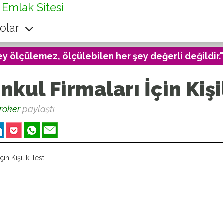
 Emlak Sitesi
olar
ey ölçülemez, ölçülebilen her şey değerli değildir."
kul Firmaları İçin Kişil
roker
paylaştı