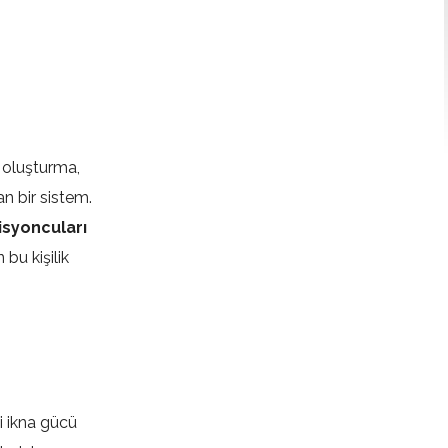
ı oluşturma,
an bir sistem.
syoncuları
bu kişilik
ni ikna gücü