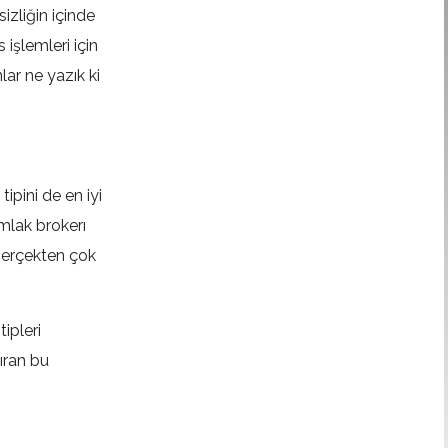
izliğin içinde
işlemleri için
lar ne yazık ki
tipini de en iyi
emlak brokerı
 gerçekten çok
ipleri
dıran bu