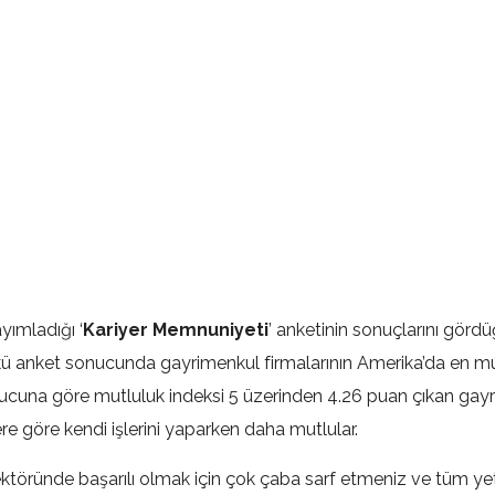
ayımladığı ‘
Kariyer Memnuniyeti
’ anketinin sonuçlarını gör
kü anket sonucunda gayrimenkul firmalarının Amerika’da en mut
nucuna göre mutluluk indeksi 5 üzerinden 4.26 puan çıkan gay
lere göre kendi işlerini yaparken daha mutlular.
töründe başarılı olmak için çok çaba sarf etmeniz ve tüm yete