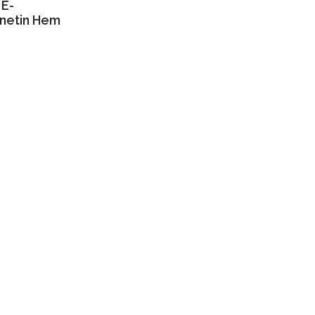
 E-
önetin Hem