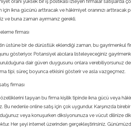
miyet oranı yüksek bir iş politikası izleyen firmalar satışlarda 
n için ikna gücünü arttıracak ve hâkimiyet oranınızı arttıracak 
niz ve buna zaman ayırmanız gerekli.
listeleme firması
in üstüne bir de dürüstlük eklendiği zaman, bu gayrimenkul firm
unu gösteriyor. Potansiyel alıcılara listeleyeceğiniz gayrimenk
turulduğuna dair güven duygusunu onlara verebiliyorsunuz de
irma tipi, süreç boyunca etkisini gösterir ve asla vazgeçmez.
 satış firması
özelliklerini taşıyan bu firma kişilik tipinde ikna gücü veya hâk
. Bu nedenle online satış için çok uygundur. Karşınızda birebi
duğunuz veya konuşurken diksiyonunuza ve vücut dilinize dik
yoktur. Her şeyi internet üzerinden gerçekleştirirsiniz. Günümü