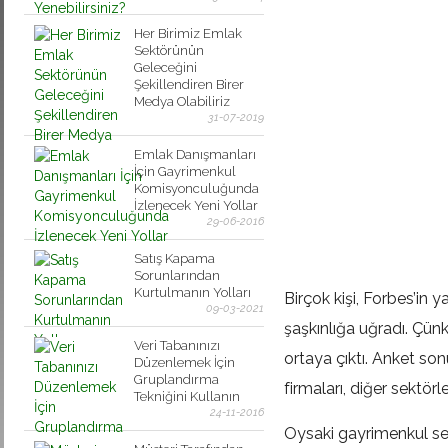
Her Birimiz Emlak
Sektörünün
Geleceğini
Şekillendiren Birer
Medya Olabiliriz
31-07-2019
Emlak Danışmanları
İçin Gayrimenkul
Komisyonculuğunda
İzlenecek Yeni Yollar
29-06-2016
Satış Kapama
Sorunlarından
Kurtulmanın Yolları
Birçok kişi, Forbes’in y
09-03-2021
şaşkınlığa uğradı. Çün
Veri Tabanınızı
ortaya çıktı. Anket so
Düzenlemek İçin
Gruplandırma
firmaları, diğer sektör
Tekniğini Kullanın
24-11-2016
Oysaki gayrimenkul sek