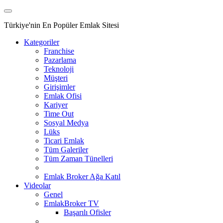
Türkiye'nin En Popüler Emlak Sitesi
Kategoriler
Franchise
Pazarlama
Teknoloji
Müşteri
Girişimler
Emlak Ofisi
Kariyer
Time Out
Sosyal Medya
Lüks
Ticari Emlak
Tüm Galeriler
Tüm Zaman Tünelleri
Emlak Broker Ağa Katıl
Videolar
Genel
EmlakBroker TV
Başarılı Ofisler