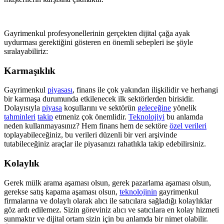
Gayrimenkul profesyonellerinin gerçekten dijital çağa ayak
uydurması gerektiğini gösteren en önemli sebepleri ise şöyle
sıralayabiliriz:
Karmaşıklık
Gayrimenkul
piyasası
, finans ile çok yakından ilişkilidir ve herhangi
bir karmaşa durumunda etkilenecek ilk sektörlerden birisidir.
Dolayısıyla
piyasa
koşullarını ve sektörün
geleceğine
yönelik
tahminleri
takip
etmeniz çok önemlidir.
Teknolojiyi
bu anlamda
neden kullanmayasınız? Hem finans hem de sektöre
özel verileri
toplayabileceğiniz, bu verileri düzenli bir veri arşivinde
tutabileceğiniz araçlar ile piyasanızı rahatlıkla takip edebilirsiniz.
Kolaylık
Gerek mülk arama aşaması olsun, gerek pazarlama aşaması olsun,
gerekse satış kapama aşaması olsun,
teknolojinin
gayrimenkul
firmalarına ve dolaylı olarak alıcı ile satıcılara sağladığı kolaylıklar
göz ardı edilemez. Sizin göreviniz alıcı ve satıcılara en kolay hizmeti
sunmaktır ve dijital ortam sizin için bu anlamda bir nimet olabilir.