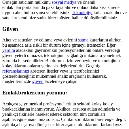
Örneğin satıcının mülkünü
sosyal medya
ve önemli
emlak ilan portallarında pazarlayabilir ve onlara daha kısa sürede
uygun alıcı bulma şansı verebilirsiniz.
Teknolojiyi
kullanarak alıcı ve
satıcıları kendinize sadık birer müşteri haline dönüştürebilirsiniz.
Güven
Alıcı ve satıcılar, ev edinme veya evlerini
satma
kararlarını alırken,
bu aşamada asla riskli bir durum içine girmeyi istemezler. Eğer
yardım
alacakları gayrimenkul profesyonellerinin onlara vereceği
güven yeterli olmazsa, teknolojinin sağladığı imkânlara yönelmek
zorunda hissedebilirler. Bu duruma izin vermeyin ve teknolojinin
kolaylıklarını onların yerine siz değerlendirin. Geçmiş
referanslarınızı
gösteren listeler veya iş tecrübelerinizi
gösterebileceğiniz mükemmel analiz araçlarını kullanarak,
müşterilerinizde
güven
tazelemeye çalışın.
Emlakbroker.com yorumu:
Açıkçası gayrimenkul profesyonellerinin sektörü kolay kolay
bırakacaklarına inanmıyoruz. Akıllıca, cesurca atılan adımlarla ve
yenilikçi fikirlerle hareket ederek sektörün tüm zorlukları
aşabileceğine inancımız sonsuz. Çünkü zorlukların birer engel değil,
aşıldıkça başarıya dönüşecek birer aşama olduklarının farkındayız.