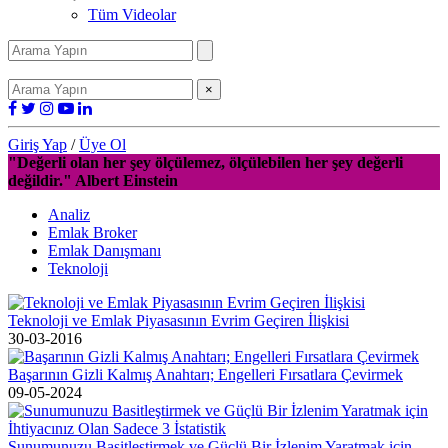
Tüm Videolar
×
Giriş Yap
/
Üye Ol
"Değerli olan her şey ölçülemez, ölçülebilen her şey değerli
değildir." Albert Einstein
Analiz
Emlak Broker
Emlak Danışmanı
Teknoloji
Teknoloji ve Emlak Piyasasının Evrim Geçiren İlişkisi
30-03-2016
Başarının Gizli Kalmış Anahtarı; Engelleri Fırsatlara Çevirmek
09-05-2024
Sunumunuzu Basitleştirmek ve Güçlü Bir İzlenim Yaratmak için