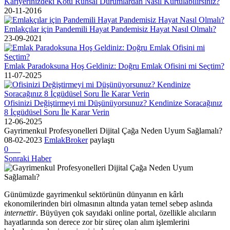
Kariyerinizdeki Kötü Ruhsal Durumlardan Nasıl Kurtulabilirsiniz?
20-11-2016
Emlakçılar için Pandemili Hayat Pandemisiz Hayat Nasıl Olmalı?
23-09-2021
Emlak Paradoksuna Hoş Geldiniz: Doğru Emlak Ofisini mi Seçtim?
11-07-2025
Ofisinizi Değiştirmeyi mi Düşünüyorsunuz? Kendinize Soracağınız
8 İçgüdüsel Soru İle Karar Verin
12-06-2025
Gayrimenkul Profesyonelleri Dijital Çağa Neden Uyum Sağlamalı?
08-02-2023
EmlakBroker
paylaştı
0
Sonraki Haber
Günümüzde gayrimenkul sektörünün dünyanın en kârlı
ekonomilerinden biri olmasının altında yatan temel sebep aslında
internettir
. Büyüyen çok sayıdaki online portal, özellikle alıcıların
hayatlarında son derece zor bir süreç olan alım işlemlerini