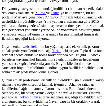
kolaylaştırarak piyasa içerisinde zirveye tırmanıyor.
Dünyanın göstergesi durumunda(şimdilik :) ) bulunan Amerika'daki
dev emlak ilan siteleri
Zillow
ve
Trulia
’ya baktığımızda, bu iki
portalın Mart ayı içerisinde
100 milyondan
fazla tekil kullanıcıyı ele
geçirdiklerini görebiliyoruz. Yine yapılan araştırmalara göre 2015
yılında alıcıların yüzde 42’sinin, taşınmadan önce yeni bir ev aramak
için geleneksel yöntemler yerine online yöntemlere başvurduğunu
ve sadece yüzde 14’ünün ilk aşamada bir gayrimenkul firması ile
iletişime geçtiğini fark ediyoruz.
Gayrimenkul
web sitelerinin
bu yoğunlaşması, elektronik pazarın
emlak profesyonellerini vuracağı
fikrini
pekiştiriyor. Tıpkı daha önce
seyahat acentelerinde ve borsa brokerlarında olduğu gibi… Ancak
bu siteler gayrimenkul firmalarının rüyalarını süsleyen hedeflerini
yere serecek güce henüz ulaşamadı. Bugün bile alıcıların ve
satıcıların büyük bir bölümü, kendine uygun özellikleri belirledikten
sonra emlak profesyonellerine gidiyor.
Çünkü emlak profesyonelleri yıllarını verdikleri işin ellerinden kayıp
gitmesine elbette ki seyirci kalmak istemiyor. Alıcı ve satıcıları
kendilerine bağlı tutmanın yollarını arıyorlar. Bu noktada önemli
olan şey ise, bir
savaş
vermek değil bir
ortaklık
kurmaktır. Önemli
püf noktası,
teknolojinin
alıcı ve satıcılara sağladığı kolaylıkları göz
ardı etmeden, bu kolaylıkları sağlayan yapı ile bir ortaklık kurarak
müşterilerin karşısına çıkmaktır.