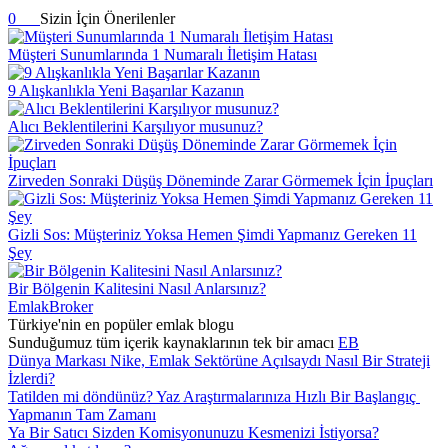
0
Sizin İçin Önerilenler
Müşteri Sunumlarında 1 Numaralı İletişim Hatası
9 Alışkanlıkla Yeni Başarılar Kazanın
Alıcı Beklentilerini Karşılıyor musunuz?
Zirveden Sonraki Düşüş Döneminde Zarar Görmemek İçin İpuçları
Gizli Sos: Müşteriniz Yoksa Hemen Şimdi Yapmanız Gereken 11
Şey
Bir Bölgenin Kalitesini Nasıl Anlarsınız?
EmlakBroker
Türkiye'nin en popüler emlak blogu
Sunduğumuz tüm içerik kaynaklarının tek bir amacı
EB
Dünya Markası Nike, Emlak Sektörüne Açılsaydı Nasıl Bir Strateji
İzlerdi?
Tatilden mi döndünüz? Yaz Araştırmalarınıza Hızlı Bir Başlangıç ​​
Yapmanın Tam Zamanı
Ya Bir Satıcı Sizden Komisyonunuzu Kesmenizi İstiyorsa?