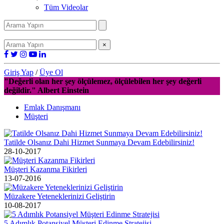
Tüm Videolar
×
Giriş Yap
/
Üye Ol
"Değerli olan her şey ölçülemez, ölçülebilen her şey değerli
değildir." Albert Einstein
Emlak Danışmanı
Müşteri
Tatilde Olsanız Dahi Hizmet Sunmaya Devam Edebilirsiniz!
28-10-2017
Müşteri Kazanma Fikirleri
13-07-2016
Müzakere Yeteneklerinizi Geliştirin
10-08-2017
5 Adımlık Potansiyel Müşteri Edinme Stratejisi