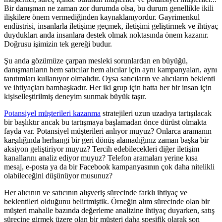
Bir danışman ne zaman zor durumda olsa, bu durum genellikle ikili
ilişkilere önem vermediğinden kaynaklanıyordur. Gayrimenkul
endüstrisi, insanlarla iletişime geçmek, iletişimi geliştirmek ve ihtiyaç
duydukları anda insanlara destek olmak noktasında önem kazanır.
Doğrusu işimizin tek gereği budur.
Şu anda gözümüze çarpan mesleki sorunlardan en büyüğü,
danışmanların hem satıcılar hem alıcılar için aynı kampanyaları, aynı
tanıtımları kullanıyor olmalıdır. Oysa satıcıların ve alıcıların beklenti
ve ihtiyaçları bambaşkadır. Her iki grup için hatta her bir insan için
kişiselleştirilmiş deneyim sunmak büyük taşır.
Potansiyel müşterileri kazanma
stratejileri uzun uzadıya tartışılacak
bir başlıktır ancak bu tartışmaya başlamadan önce dürüst olmakta
fayda var. Potansiyel müşterileri anlıyor muyuz? Onlarca aramanın
karşılığında herhangi bir geri dönüş alamadığınız zaman başka bir
aksiyon geliştiriyor muyuz? Tercih edebilecekleri diğer iletişim
kanallarını analiz ediyor muyuz? Telefon aramaları yerine kısa
mesaj, e-posta ya da bir Facebook kampanyasının çok daha nitelikli
olabileceğini düşünüyor musunuz?
Her alıcının ve satıcının alışveriş sürecinde farklı ihtiyaç ve
beklentileri olduğunu belirtmiştik. Örneğin alım sürecinde olan bir
müşteri mahalle bazında değerleme analizine ihtiyaç duyarken, satış
sürecine girmek üzere olan bir müşteri daha spesifik olarak son