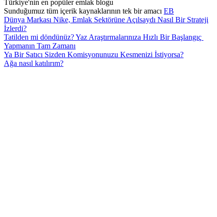
Türkiye'nin en popüler emlak blogu
Sunduğumuz tüm içerik kaynaklarının tek bir amacı
EB
Dünya Markası Nike, Emlak Sektörüne Açılsaydı Nasıl Bir Strateji
İzlerdi?
Tatilden mi döndünüz? Yaz Araştırmalarınıza Hızlı Bir Başlangıç ​​
Yapmanın Tam Zamanı
Ya Bir Satıcı Sizden Komisyonunuzu Kesmenizi İstiyorsa?
Ağa nasıl katılırım?