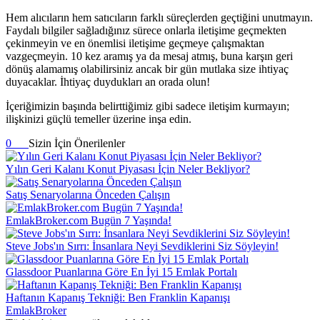
Hem alıcıların hem satıcıların farklı süreçlerden geçtiğini unutmayın.
Faydalı bilgiler sağladığınız sürece onlarla iletişime geçmekten
çekinmeyin ve en önemlisi iletişime geçmeye çalışmaktan
vazgeçmeyin. 10 kez aramış ya da mesaj atmış, buna karşın geri
dönüş alamamış olabilirsiniz ancak bir gün mutlaka size ihtiyaç
duyacaklar. İhtiyaç duydukları an orada olun!
İçeriğimizin başında belirttiğimiz gibi sadece iletişim kurmayın;
ilişkinizi güçlü temeller üzerine inşa edin.
0
Sizin İçin Önerilenler
Yılın Geri Kalanı Konut Piyasası İçin Neler Bekliyor?
Satış Senaryolarına Önceden Çalışın
EmlakBroker.com Bugün 7 Yaşında!
Steve Jobs'ın Sırrı: İnsanlara Neyi Sevdiklerini Siz Söyleyin!
Glassdoor Puanlarına Göre En İyi 15 Emlak Portalı
Haftanın Kapanış Tekniği: Ben Franklin Kapanışı
EmlakBroker