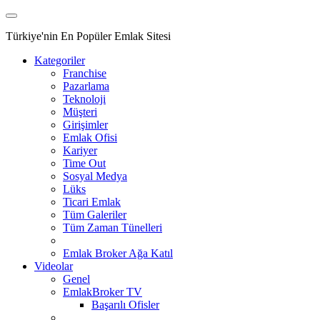
Türkiye'nin En Popüler Emlak Sitesi
Kategoriler
Franchise
Pazarlama
Teknoloji
Müşteri
Girişimler
Emlak Ofisi
Kariyer
Time Out
Sosyal Medya
Lüks
Ticari Emlak
Tüm Galeriler
Tüm Zaman Tünelleri
Emlak Broker Ağa Katıl
Videolar
Genel
EmlakBroker TV
Başarılı Ofisler