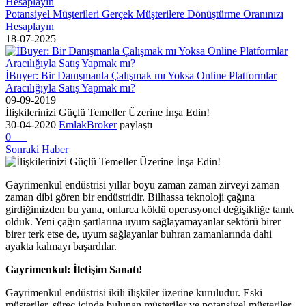
Potansiyel Müşterileri Gerçek Müşterilere Dönüştürme Oranınızı
Hesaplayın
18-07-2025
İBuyer: Bir Danışmanla Çalışmak mı Yoksa Online Platformlar
Aracılığıyla Satış Yapmak mı?
09-09-2019
İlişkilerinizi Güçlü Temeller Üzerine İnşa Edin!
30-04-2020
EmlakBroker
paylaştı
0
Sonraki Haber
Gayrimenkul endüstrisi yıllar boyu zaman zaman zirveyi zaman
zaman dibi gören bir endüstridir. Bilhassa teknoloji çağına
girdiğimizden bu yana, onlarca köklü operasyonel değişikliğe tanık
olduk. Yeni çağın şartlarına uyum sağlayamayanlar sektörü birer
birer terk etse de, uyum sağlayanlar buhran zamanlarında dahi
ayakta kalmayı başardılar.
Gayrimenkul: İletişim Sanatı!
Gayrimenkul endüstrisi ikili ilişkiler üzerine kuruludur. Eski
müşteriler, süreç içinde bulunan müşteriler ve potansiyel müşteriler...