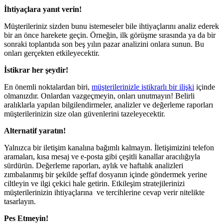
İhtiyaçlara yanıt verin!
Müşterileriniz sizden bunu istemeseler bile ihtiyaçlarını analiz ederek
bir an önce harekete geçin. Örneğin, ilk görüşme sırasında ya da bir
sonraki toplantıda son beş yılın pazar analizini onlara sunun. Bu
onları gerçekten etkileyecektir.
İstikrar her şeydir!
En önemli noktalardan biri,
müşterilerinizle istikrarlı bir ilişki
içinde
olmanızdır. Onlardan vazgeçmeyin, onları unutmayın! Belirli
aralıklarla yapılan bilgilendirmeler, analizler ve değerleme raporları
müşterilerinizin size olan güvenlerini tazeleyecektir.
Alternatif yaratın!
Yalnızca bir iletişim kanalına bağımlı kalmayın. İletişimizini telefon
aramaları, kısa mesaj ve e-posta gibi çeşitli kanallar aracılığıyla
sürdürün. Değerleme raporları, aylık ve haftalık analizleri
zımbalanmış bir şekilde şeffaf dosyanın içinde göndermek yerine
ciltleyin ve ilgi çekici hale getirin. Etkileşim stratejilerinizi
müşterilerinizin ihtiyaçlarına ve tercihlerine cevap verir nitelikte
tasarlayın.
Pes Etmeyin!