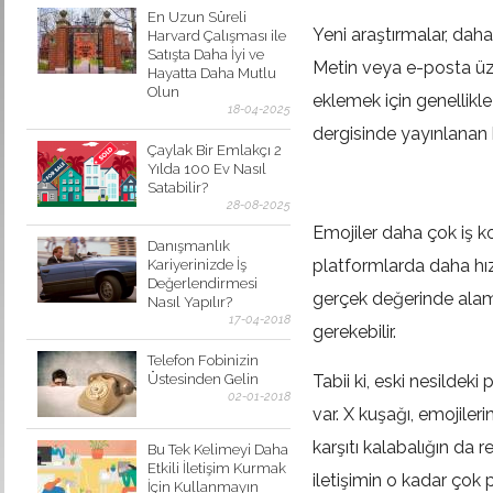
En Uzun Süreli
Yeni araştırmalar, daha
Harvard Çalışması ile
Satışta Daha İyi ve
Metin veya e-posta üz
Hayatta Daha Mutlu
Olun
eklemek için genellikl
18-04-2025
dergisinde yayınlanan b
Çaylak Bir Emlakçı 2
Yılda 100 Ev Nasıl
Satabilir?
28-08-2025
Emojiler daha çok iş k
Danışmanlık
platformlarda daha hızl
Kariyerinizde İş
Değerlendirmesi
gerçek değerinde alam
Nasıl Yapılır?
17-04-2018
gerekebilir.
Telefon Fobinizin
Üstesinden Gelin
Tabii ki, eski nesildeki
02-01-2018
var. X kuşağı, emojiler
karşıtı kalabalığın da
Bu Tek Kelimeyi Daha
Etkili İletişim Kurmak
iletişimin o kadar çok
İçin Kullanmayın