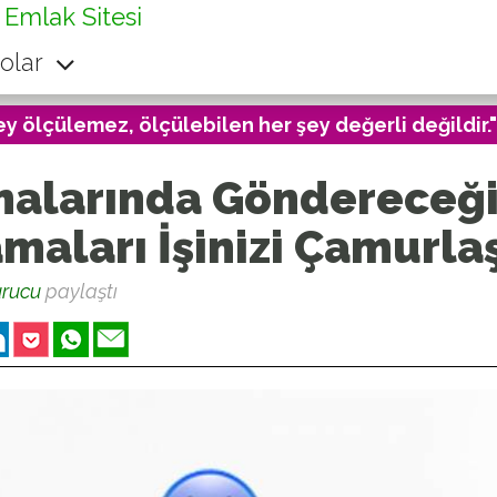
 Emlak Sitesi
olar
ey ölçülemez, ölçülebilen her şey değerli değildir."
malarında Göndereceğin
aları İşinizi Çamurlaş
urucu
paylaştı