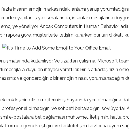
 fazla insanın emojinin arkasındaki anlamı yanlış yorumladığını
erinden yapılan iş yazışmalarında, insanlar mesajlarına duyg
e emojiye yöneliyor. Ancak Computers in Human Behavior adlı 
ir rapora göre, müşterilerle iletişim kurarken bunları dikkatli ku
onuşmalarında kullanılıyor. Ve uzaktan çalışma, Microsoft team
ı mesajlara duyulan ihtiyacı yarattılar. Bir iş arkadaşınızın emo
azsınız ve gönderdiğiniz bir emojinin nasıl yorumlanacağını
 pek çok kişinin ofis emojilerinin iş hayatında yeri olmadığına da
in profesyonel olmadığını ve sohbeti baltaladığını söylüyorlar.
 resmi e-postalara bel bağlaması muhtemel. İletişimin, hatta p
 platformda gerçekleştiğini ve farklı iletişim tarzlarına uyum 