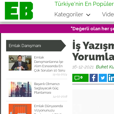
Türkiye'nin En Popüler
Kategoriler
Vide
"Değerli olan her ş
İş Yazış
Emlak Danışmanı
Yorumlam
Emlak
Danışmanlarına İşe
Alım Esnasında En
16-12-2021
Buket K
Çok Sorulan 10 Soru
15-05-2024
0
Başarılı Olmanızı
Sağlayacak Güç
Planlaması
14-02-2018
Emlak Dünyasında
Vizyonunuzu