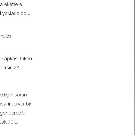
hareketlere
 yaşlarla dolu
ı, bir
y şapkası takan
dersiniz?
diğini sorun.
safirperver bir
önderebilir.
cak 30'lu