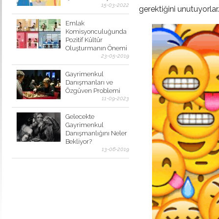
15-03-2022
gerektiğini unutuyorlar.
Emlak
Komisyonculuğunda
Pozitif Kültür
Oluşturmanın Önemi
23-05-2019
Gayrimenkul
Danışmanları ve
Özgüven Problemi
11-09-2023
Gelecekte
Gayrimenkul
Danışmanlığını Neler
Bekliyor?
13-06-2019