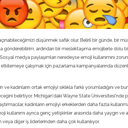
çınabileceğimizi düşünmek saflık olur. Belirli bir günde, bir m
a gönderebilirim, ardından bir meslektaşıma emojilerle dolu 
 Sosyal medya paylaşımları neredeyse emoji kullanımını zorunlu
ğı etkilemeye çalışmak için pazarlama kampanyalarında düzenli
in ve kadınların ortak emojiyi sıklıkla farklı yorumladığını ve bu
ceğini belirtiyor. Michigan'daki Wayne State Üniversitesi'nde 
aştırmacılar, kadınların emojiyi erkeklerden daha fazla kullanm
ji kullanımı ayrıca genç yetişkinler arasında daha yaygın ve 
 veya diğer iş liderlerinden daha çok kullanılıyor.