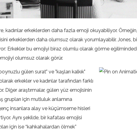
, kadınlar erkeklerden daha fazla emoji okuyabiliyor. Örneğin,
isini erkeklerden daha olumsuz olarak yorumlayabilir. Jones, bi
yor: Erkekler bu emojiyi biraz olumlu olarak görme eğilimindedi
emojiyi olumsuz olarak görür.
boynuzlu gülen surat" ve "kaşları kalkık"
olarak erkekler ve kadınlar tarafından farklı
or. Diğer araştırmalar, gülen yüz emojisinin
 grupları için mutluluk anlamına
genç insanlara alay ve küçümseme hisleri
iyor. Aynı şekilde, bir kafatası emojisi
azıları için ise “kahkahalardan ölmek”