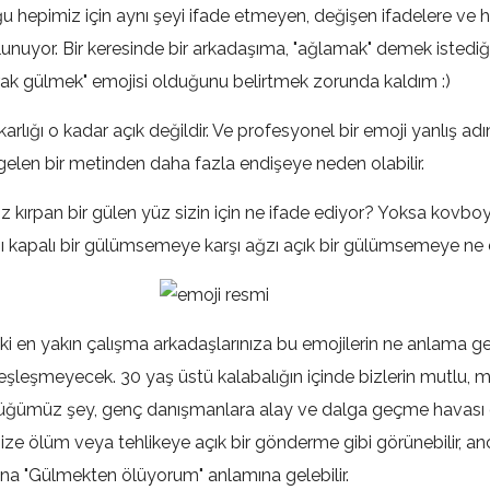
u hepimiz için aynı şeyi ifade etmeyen, değişen ifadelere ve 
unuyor. Bir keresinde bir arkadaşıma, "ağlamak" demek istediği
rak gülmek" emojisi olduğunu belirtmek zorunda kaldım :)
rlığı o kadar açık değildir. Ve profesyonel bir emoji yanlış adım
 gelen bir metinden daha fazla endişeye neden olabilir.
öz kırpan bir gülen yüz sizin için ne ifade ediyor? Yoksa kovbo
ı kapalı bir gülümsemeye karşı ağzı açık bir gülümsemeye ne 
ki en yakın çalışma arkadaşlarınıza bu emojilerin ne anlama gel
eşleşmeyecek. 30 yaş üstü kalabalığın içinde bizlerin mutlu, mi
üğümüz şey, genç danışmanlara alay ve dalga geçme havası g
size ölüm veya tehlikeye açık bir gönderme gibi görünebilir, an
na "Gülmekten ölüyorum" anlamına gelebilir.