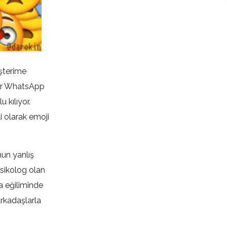
üşterime
bir WhatsApp
 kılıyor.
 olarak emoji
nun yanlış
psikolog olan
a eğiliminde
arkadaşlarla