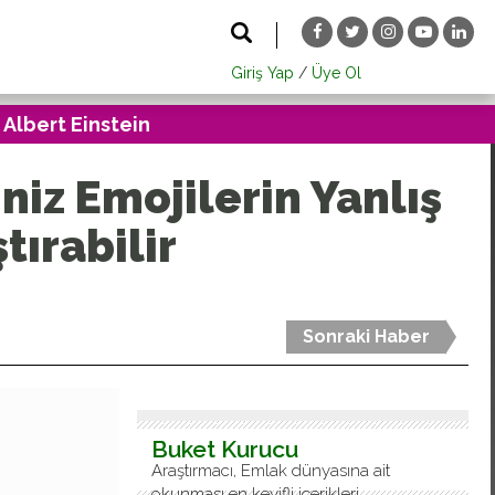
Giriş Yap
/
Üye Ol
 Albert Einstein
iz Emojilerin Yanlış
tırabilir
Sonraki Haber
Buket Kurucu
Araştırmacı, Emlak dünyasına ait
okunması en keyifli içerikleri