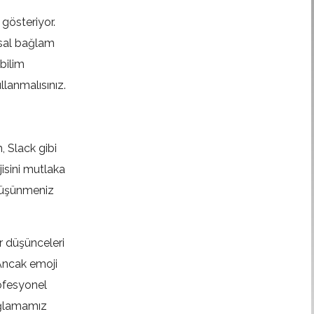
 gösteriyor.
usal bağlam
bilim
llanmalısınız.
, Slack gibi
jisini mutlaka
 düşünmeniz
ir düşünceleri
 Ancak emoji
rofesyonel
sağlamamız