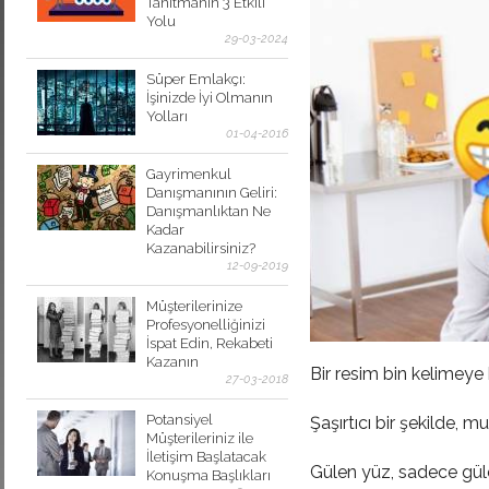
Tanıtmanın 3 Etkili
Yolu
29-03-2024
Süper Emlakçı:
İşinizde İyi Olmanın
Yolları
01-04-2016
Gayrimenkul
Danışmanının Geliri:
Danışmanlıktan Ne
Kadar
Kazanabilirsiniz?
12-09-2019
Müşterilerinize
Profesyonelliğinizi
İspat Edin, Rekabeti
Kazanın
Bir resim bin kelimeye 
27-03-2018
Potansiyel
Şaşırtıcı bir şekilde,
Müşterileriniz ile
İletişim Başlatacak
Gülen yüz, sadece güle
Konuşma Başlıkları