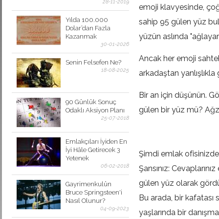
28-11-2019
emoji klavyesinde, çoğ
Yılda 100.000
sahip 95 gülen yüz bul
Dolar’dan Fazla
yüzün aslında "ağlaya
Kazanmak
30-01-2026
Ancak her emoji sahteka
Senin Felsefen Ne?
18-08-2025
arkadaştan yanlışlıkla
Bir an için düşünün. G
90 Günlük Sonuç
gülen bir yüz mü? Ağz
Odaklı Aksiyon Planı
25-07-2018
Emlakçıları İyiden En
İyi Hâle Getirecek 3
Şimdi emlak ofisinizde
Yetenek
06-02-2018
Şansınız: Cevaplarınız 
gülen yüz olarak görd
Gayrimenkulün
Bruce Springsteen'i
Bu arada, bir kafatası 
Nasıl Olunur?
04-09-2023
yaşlarında bir danışma