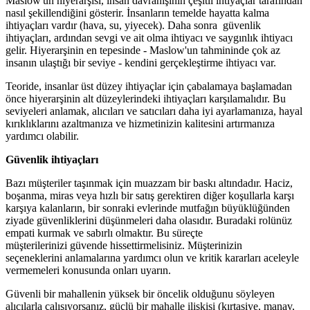
Maslow'un hiyerarşisi, insan davranışının çeşitli ihtiyaçlar tarafından
nasıl şekillendiğini gösterir. İnsanların temelde hayatta kalma
ihtiyaçları vardır (hava, su, yiyecek). Daha sonra güvenlik
ihtiyaçları, ardından sevgi ve ait olma ihtiyacı ve saygınlık ihtiyacı
gelir. Hiyerarşinin en tepesinde - Maslow'un tahmininde çok az
insanın ulaştığı bir seviye - kendini gerçekleştirme ihtiyacı var.
Teoride, insanlar üst düzey ihtiyaçlar için çabalamaya başlamadan
önce hiyerarşinin alt düzeylerindeki ihtiyaçları karşılamalıdır. Bu
seviyeleri anlamak, alıcıları ve satıcıları daha iyi ayarlamanıza, hayal
kırıklıklarını azaltmanıza ve hizmetinizin kalitesini artırmanıza
yardımcı olabilir.
Güvenlik ihtiyaçları
Bazı müşteriler taşınmak için muazzam bir baskı altındadır. Haciz,
boşanma, miras veya hızlı bir satış gerektiren diğer koşullarla karşı
karşıya kalanların, bir sonraki evlerinde mutfağın büyüklüğünden
ziyade güvenliklerini düşünmeleri daha olasıdır. Buradaki rolünüz
empati kurmak ve sabırlı olmaktır. Bu süreçte
müşterilerinizi güvende hissettirmelisiniz. Müşterinizin
seçeneklerini anlamalarına yardımcı olun ve kritik kararları aceleyle
vermemeleri konusunda onları uyarın.
Güvenli bir mahallenin yüksek bir öncelik olduğunu söyleyen
alıcılarla çalışıyorsanız, güçlü bir mahalle ilişkisi (kırtasiye, manav,