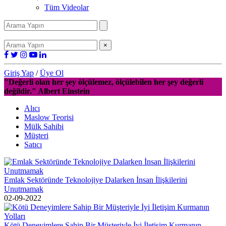
Tüm Videolar
×
Giriş Yap
/
Üye Ol
"Değerli olan her şey ölçülemez, ölçülebilen her şey değerli
değildir." Albert Einstein
Alıcı
Maslow Teorisi
Mülk Sahibi
Müşteri
Satıcı
Emlak Sektöründe Teknolojiye Dalarken İnsan İlişkilerini
Unutmamak
02-09-2022
Kötü Deneyimlere Sahip Bir Müşteriyle İyi İletişim Kurmanın