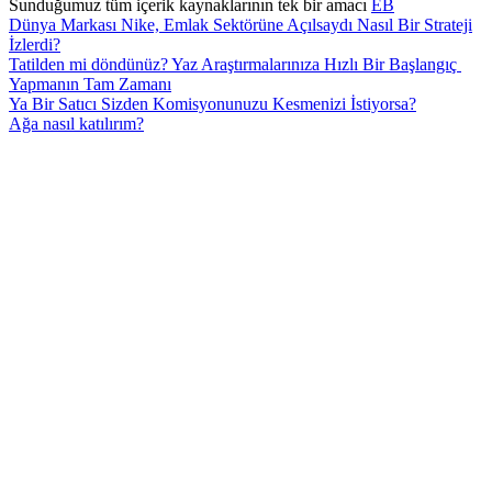
Sunduğumuz tüm içerik kaynaklarının tek bir amacı
EB
Dünya Markası Nike, Emlak Sektörüne Açılsaydı Nasıl Bir Strateji
İzlerdi?
Tatilden mi döndünüz? Yaz Araştırmalarınıza Hızlı Bir Başlangıç ​​
Yapmanın Tam Zamanı
Ya Bir Satıcı Sizden Komisyonunuzu Kesmenizi İstiyorsa?
Ağa nasıl katılırım?