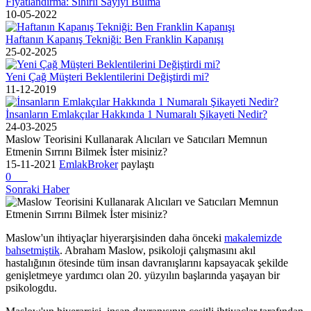
Fiyatlandırma: Sihirli Sayıyı Bulma
10-05-2022
Haftanın Kapanış Tekniği: Ben Franklin Kapanışı
25-02-2025
Yeni Çağ Müşteri Beklentilerini Değiştirdi mi?
11-12-2019
İnsanların Emlakçılar Hakkında 1 Numaralı Şikayeti Nedir?
24-03-2025
Maslow Teorisini Kullanarak Alıcıları ve Satıcıları Memnun
Etmenin Sırrını Bilmek İster misiniz?
15-11-2021
EmlakBroker
paylaştı
0
Sonraki Haber
Maslow'un ihtiyaçlar hiyerarşisinden daha önceki
makalemizde
bahsetmiştik
. Abraham Maslow, psikoloji çalışmasını akıl
hastalığının ötesinde tüm insan davranışlarını kapsayacak şekilde
genişletmeye yardımcı olan 20. yüzyılın başlarında yaşayan bir
psikologdu.