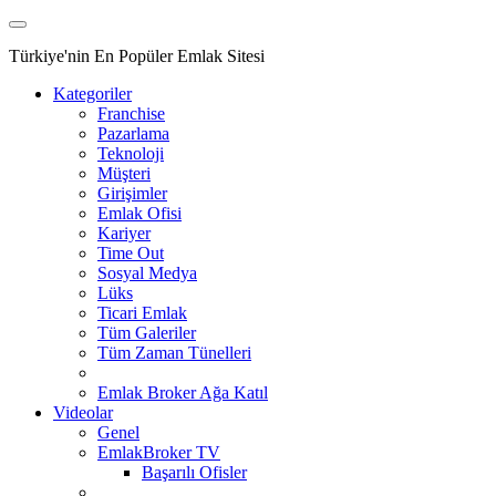
Türkiye'nin En Popüler Emlak Sitesi
Kategoriler
Franchise
Pazarlama
Teknoloji
Müşteri
Girişimler
Emlak Ofisi
Kariyer
Time Out
Sosyal Medya
Lüks
Ticari Emlak
Tüm Galeriler
Tüm Zaman Tünelleri
Emlak Broker Ağa Katıl
Videolar
Genel
EmlakBroker TV
Başarılı Ofisler