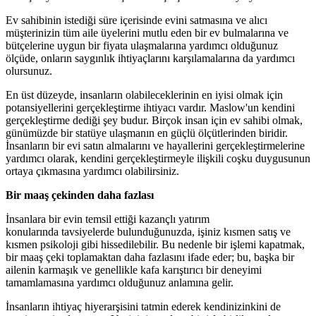
Ev sahibinin istediği süre içerisinde evini satmasına ve alıcı
müşterinizin tüm aile üyelerini mutlu eden bir ev bulmalarına ve
bütçelerine uygun bir fiyata ulaşmalarına yardımcı olduğunuz
ölçüde, onların saygınlık ihtiyaçlarını karşılamalarına da yardımcı
olursunuz.
En üst düzeyde, insanların olabileceklerinin en iyisi olmak için
potansiyellerini gerçekleştirme ihtiyacı vardır. Maslow'un kendini
gerçekleştirme dediği şey budur. Birçok insan için ev sahibi olmak,
günümüzde bir statüye ulaşmanın en güçlü ölçütlerinden biridir.
İnsanların bir evi satın almalarını ve hayallerini gerçekleştirmelerine
yardımcı olarak, kendini gerçekleştirmeyle ilişkili coşku duygusunun
ortaya çıkmasına yardımcı olabilirsiniz.
Bir maaş çekinden daha fazlası
İnsanlara bir evin temsil ettiği kazançlı yatırım
konularında tavsiyelerde bulunduğunuzda, işiniz kısmen satış ve
kısmen psikoloji gibi hissedilebilir. Bu nedenle bir işlemi kapatmak,
bir maaş çeki toplamaktan daha fazlasını ifade eder; bu, başka bir
ailenin karmaşık ve genellikle kafa karıştırıcı bir deneyimi
tamamlamasına yardımcı olduğunuz anlamına gelir.
İnsanların ihtiyaç hiyerarşisini tatmin ederek kendinizinkini de