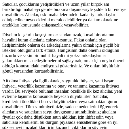
Satıcılar, çocuklarını yetiştirdikleri ve uzun yıllar birçok anı
biriktirdiği mahalleyi geride bırakma düşüncesiyle şiddetli bir endişe
duyabilirler. Alıcılar, eski mahallelerindeki kadar iyi arkadaşlar
edinip edinemeyeceklerini merak edebilirler ya da tam olarak ne
aradıkları konusunda anlaşmazlık yaşayabilirler.
Diyelim ki şehrin koşuşturmacasından uzak, kırsal bir ortamın
hayalini kuran alıcılarla çalışıyorsunuz. Fakat onlarla olan
iletişiminizde onların da arkadaşlarına yakın olmak için güçlü bir
istekleri olduğunu fark ettiniz. Hangisinin daha önemli olduğunu -
huzurlu ve sakin bir muhit hayali mi yoksa arkadaşlarına
yakınlıkları mı - netleştirmelerini sağlayarak, onlar için neyin önemli
olduğu konusundaki endişenizi gösterirsiniz. Ve onları büyük bir
gönül yarasından kurtarabilirsiniz.
Ait olma ihtiyacıyla ilgili olarak, saygınlık ihtiyacı, yani başarı
ihtiyacı, yeterlilik kazanma ve onay ve tanınma kazanma ihtiyacı
vardır. Bu seviyede bulunan insanlar, özellikle ilk kez alıcılar, yeni
evlerine taşınma konusunda heyecan duyabilirler. Satıcılar,
kredilerini ödedikleri bir evi büyütmekten veya satmaktan gurur
duyabilirler. Tüm samimiyetinizle, sadece nedenlerini öğrenerek
alıcıların ve satıcıların saygı duygusunu artırabilirsiniz; alıcılara
fiyatlar çok daha düşükken satın aldıkları için iltifat edin veya
satıcılara kendilerini bu durgun piyasada emsallerine göre en iyi
sözleşmeyi imzaladıkları için kazançlı çıktıklarını söyleyin.