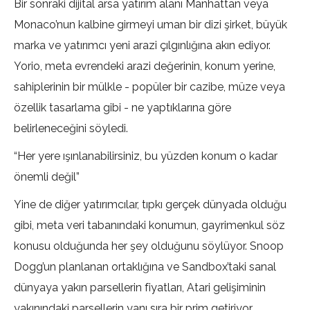
Bir sonraki dijital arsa yatırım alanı Manhattan veya
Monaco’nun kalbine girmeyi uman bir dizi şirket, büyük
marka ve yatırımcı yeni arazi çılgınlığına akın ediyor.
Yorio, meta evrendeki arazi değerinin, konum yerine,
sahiplerinin bir mülkle - popüler bir cazibe, müze veya
özellik tasarlama gibi - ne yaptıklarına göre
belirleneceğini söyledi.
“Her yere ışınlanabilirsiniz, bu yüzden konum o kadar
önemli değil”
Yine de diğer yatırımcılar, tıpkı gerçek dünyada olduğu
gibi, meta veri tabanındaki konumun, gayrimenkul söz
konusu olduğunda her şey olduğunu söylüyor. Snoop
Dogg’un planlanan ortaklığına ve Sandbox’taki sanal
dünyaya yakın parsellerin fiyatları, Atari gelişiminin
yakınındaki parsellerin yanı sıra bir prim getiriyor.