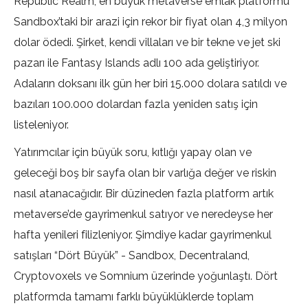
Republic Realm, en büyük metaverse emlak platformu
Sandbox’taki bir arazi için rekor bir fiyat olan 4,3 milyon
dolar ödedi. Şirket, kendi villaları ve bir tekne ve jet ski
pazarı ile Fantasy Islands adlı 100 ada geliştiriyor.
Adaların doksanı ilk gün her biri 15.000 dolara satıldı ve
bazıları 100.000 dolardan fazla yeniden satış için
listeleniyor.
Yatırımcılar için büyük soru, kıtlığı yapay olan ve
geleceği boş bir sayfa olan bir varlığa değer ve riskin
nasıl atanacağıdır. Bir düzineden fazla platform artık
metaverse’de gayrimenkul satıyor ve neredeyse her
hafta yenileri filizleniyor. Şimdiye kadar gayrimenkul
satışları “Dört Büyük” - Sandbox, Decentraland,
Cryptovoxels ve Somnium üzerinde yoğunlaştı. Dört
platformda tamamı farklı büyüklüklerde toplam