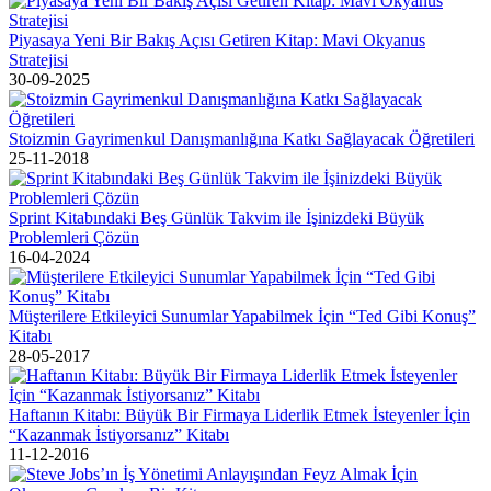
Piyasaya Yeni Bir Bakış Açısı Getiren Kitap: Mavi Okyanus
Stratejisi
30-09-2025
Stoizmin Gayrimenkul Danışmanlığına Katkı Sağlayacak Öğretileri
25-11-2018
Sprint Kitabındaki Beş Günlük Takvim ile İşinizdeki Büyük
Problemleri Çözün
16-04-2024
Müşterilere Etkileyici Sunumlar Yapabilmek İçin “Ted Gibi Konuş”
Kitabı
28-05-2017
Haftanın Kitabı: Büyük Bir Firmaya Liderlik Etmek İsteyenler İçin
“Kazanmak İstiyorsanız” Kitabı
11-12-2016