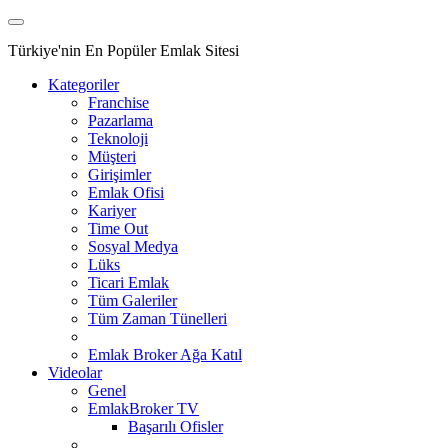
Türkiye'nin En Popüler Emlak Sitesi
Kategoriler
Franchise
Pazarlama
Teknoloji
Müşteri
Girişimler
Emlak Ofisi
Kariyer
Time Out
Sosyal Medya
Lüks
Ticari Emlak
Tüm Galeriler
Tüm Zaman Tünelleri
Emlak Broker Ağa Katıl
Videolar
Genel
EmlakBroker TV
Başarılı Ofisler