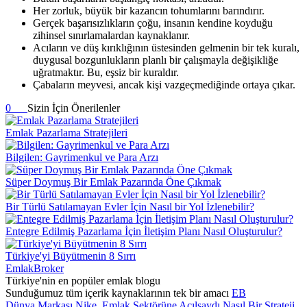
Her zorluk, büyük bir kazancın tohumlarını barındırır.
Gerçek başarısızlıkların çoğu, insanın kendine koyduğu
zihinsel sınırlamalardan kaynaklanır.
Acıların ve düş kırıklığının üstesinden gelmenin bir tek kuralı,
duygusal bozgunlukların planlı bir çalışmayla değişikliğe
uğratmaktır. Bu, eşsiz bir kuraldır.
Çabaların meyvesi, ancak kişi vazgeçmediğinde ortaya çıkar.
0
Sizin İçin Önerilenler
Emlak Pazarlama Stratejileri
Bilgilen: Gayrimenkul ve Para Arzı
Süper Doymuş Bir Emlak Pazarında Öne Çıkmak
Bir Türlü Satılamayan Evler İçin Nasıl bir Yol İzlenebilir?
Entegre Edilmiş Pazarlama İçin İletişim Planı Nasıl Oluşturulur?
Türkiye'yi Büyütmenin 8 Sırrı
EmlakBroker
Türkiye'nin en popüler emlak blogu
Sunduğumuz tüm içerik kaynaklarının tek bir amacı
EB
Dünya Markası Nike, Emlak Sektörüne Açılsaydı Nasıl Bir Strateji