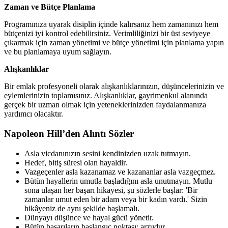
Zaman ve Bütçe Planlama
Programınıza uyarak disiplin içinde kalırsanız hem zamanınızı hem
bütçenizi iyi kontrol edebilirsiniz. Verimliliğinizi bir üst seviyeye
çıkarmak için zaman yönetimi ve bütçe yönetimi için planlama yapın
ve bu planlamaya uyum sağlayın.
Alışkanlıklar
Bir emlak profesyoneli olarak alışkanlıklarınızın, düşüncelerinizin ve
eylemlerinizin toplamısınız. Alışkanlıklar, gayrimenkul alanında
gerçek bir uzman olmak için yeteneklerinizden faydalanmanıza
yardımcı olacaktır.
Napoleon Hill’den Alıntı Sözler
Asla vicdanınızın sesini kendinizden uzak tutmayın.
Hedef, bitiş süresi olan hayaldir.
Vazgeçenler asla kazanamaz ve kazananlar asla vazgeçmez.
Bütün hayallerin umutla başladığını asla unutmayın. Mutlu
sona ulaşan her başarı hikayesi, şu sözlerle başlar: 'Bir
zamanlar umut eden bir adam veya bir kadın vardı.' Sizin
hikâyeniz de aynı şekilde başlamalı.
Dünyayı düşünce ve hayal gücü yönetir.
Bütün başarıların başlangıç noktası; arzudur.