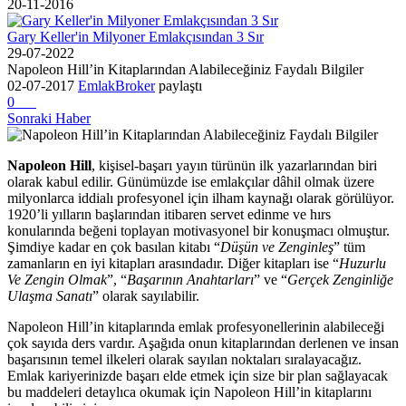
20-11-2016
Gary Keller'in Milyoner Emlakçısından 3 Sır
29-07-2022
Napoleon Hill’in Kitaplarından Alabileceğiniz Faydalı Bilgiler
02-07-2017
EmlakBroker
paylaştı
0
Sonraki Haber
Napoleon Hill
, kişisel-başarı yayın türünün ilk yazarlarından biri
olarak kabul edilir. Günümüzde ise emlakçılar dâhil olmak üzere
milyonlarca iddialı profesyonel için ilham kaynağı olarak görülüyor.
1920’li yılların başlarından itibaren servet edinme ve hırs
konularında beğeni toplayan motivasyonel bir konuşmacı olmuştur.
Şimdiye kadar en çok basılan kitabı “
Düşün ve Zenginleş
” tüm
zamanların en iyi kitapları arasındadır. Diğer kitapları ise “
Huzurlu
Ve Zengin Olmak
”, “
Başarının Anahtarları
” ve “
Gerçek Zenginliğe
Ulaşma Sanatı
” olarak sayılabilir.
Napoleon Hill’in kitaplarında emlak profesyonellerinin alabileceği
çok sayıda ders vardır. Aşağıda onun kitaplarından derlenen ve insan
başarısının temel ilkeleri olarak sayılan noktaları sıralayacağız.
Emlak kariyerinizde başarı elde etmek için size bir plan sağlayacak
bu maddeleri detaylıca okumak için Napoleon Hill’in kitaplarını