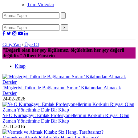
Tüm Videolar
×
Giriş Yap
/
Üye Ol
"Değerli olan her şey ölçülemez, ölçülebilen her şey değerli
değildir." Albert Einstein
Kitap
‘Müşteriyi Tutku ile Bağlamanın Sırları’ Kitabından Alınacak
Dersler
24-02-2026
Ye O Kurbağayı: Emlak Profesyonellerinin Korkulu Rüyası Olan
Zaman Yönetimine Dair Bir Kitap
27-11-2016
Vermek ve Almak Kitabı: Siz Hangi Taraftasınız?