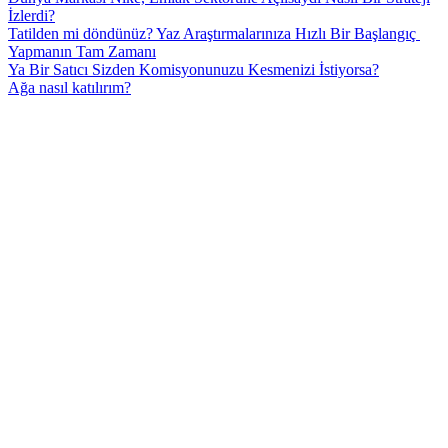
İzlerdi?
Tatilden mi döndünüz? Yaz Araştırmalarınıza Hızlı Bir Başlangıç ​​
Yapmanın Tam Zamanı
Ya Bir Satıcı Sizden Komisyonunuzu Kesmenizi İstiyorsa?
Ağa nasıl katılırım?