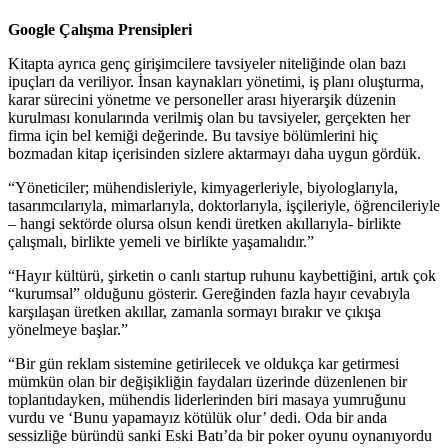
Google Çalışma Prensipleri
Kitapta ayrıca genç girişimcilere tavsiyeler niteliğinde olan bazı
ipuçları da veriliyor. İnsan kaynakları yönetimi, iş planı oluşturma,
karar sürecini yönetme ve personeller arası hiyerarşik düzenin
kurulması konularında verilmiş olan bu tavsiyeler, gerçekten her
firma için bel kemiği değerinde. Bu tavsiye bölümlerini hiç
bozmadan kitap içerisinden sizlere aktarmayı daha uygun gördük.
“Yöneticiler; mühendisleriyle, kimyagerleriyle, biyologlarıyla,
tasarımcılarıyla, mimarlarıyla, doktorlarıyla, işçileriyle, öğrencileriyle
– hangi sektörde olursa olsun kendi üretken akıllarıyla- birlikte
çalışmalı, birlikte yemeli ve birlikte yaşamalıdır.”
“Hayır kültürü, şirketin o canlı startup ruhunu kaybettiğini, artık çok
“kurumsal” olduğunu gösterir. Gereğinden fazla hayır cevabıyla
karşılaşan üretken akıllar, zamanla sormayı bırakır ve çıkışa
yönelmeye başlar.”
“Bir gün reklam sistemine getirilecek ve oldukça kar getirmesi
mümkün olan bir değişikliğin faydaları üzerinde düzenlenen bir
toplantıdayken, mühendis liderlerinden biri masaya yumruğunu
vurdu ve ‘Bunu yapamayız kötülük olur’ dedi. Oda bir anda
sessizliğe büründü sanki Eski Batı’da bir poker oyunu oynanıyordu