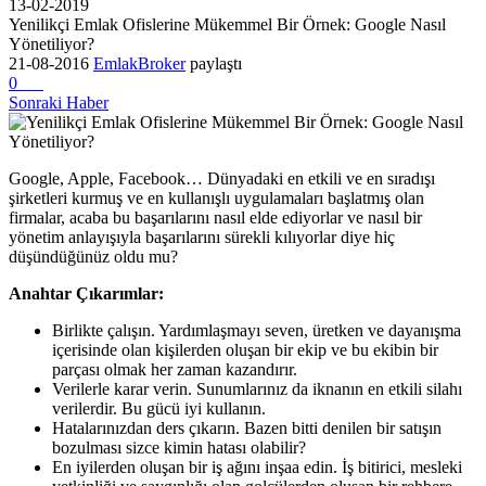
13-02-2019
Yenilikçi Emlak Ofislerine Mükemmel Bir Örnek: Google Nasıl
Yönetiliyor?
21-08-2016
EmlakBroker
paylaştı
0
Sonraki Haber
Google, Apple, Facebook… Dünyadaki en etkili ve en sıradışı
şirketleri kurmuş ve en kullanışlı uygulamaları başlatmış olan
firmalar, acaba bu başarılarını nasıl elde ediyorlar ve nasıl bir
yönetim anlayışıyla başarılarını sürekli kılıyorlar diye hiç
düşündüğünüz oldu mu?
Anahtar Çıkarımlar:
Birlikte çalışın. Yardımlaşmayı seven, üretken ve dayanışma
içerisinde olan kişilerden oluşan bir ekip ve bu ekibin bir
parçası olmak her zaman kazandırır.
Verilerle karar verin. Sunumlarınız da iknanın en etkili silahı
verilerdir. Bu gücü iyi kullanın.
Hatalarınızdan ders çıkarın. Bazen bitti denilen bir satışın
bozulması sizce kimin hatası olabilir?
En iyilerden oluşan bir iş ağını inşaa edin. İş bitirici, mesleki