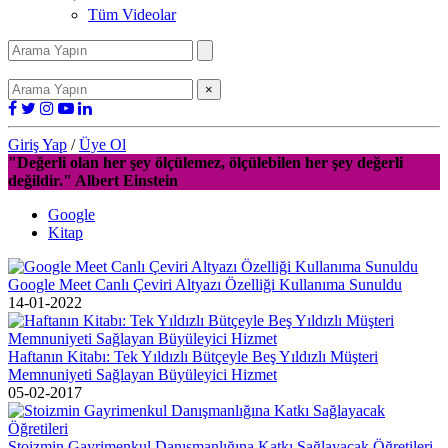
Tüm Videolar
×
Giriş Yap
/
Üye Ol
"Değerli olan her şey ölçülemez, ölçülebilen her şey değerli
değildir." Albert Einstein
Google
Kitap
Google Meet Canlı Çeviri Altyazı Özelliği Kullanıma Sunuldu
14-01-2022
Haftanın Kitabı: Tek Yıldızlı Bütçeyle Beş Yıldızlı Müşteri
Memnuniyeti Sağlayan Büyüleyici Hizmet
05-02-2017
Stoizmin Gayrimenkul Danışmanlığına Katkı Sağlayacak Öğretileri