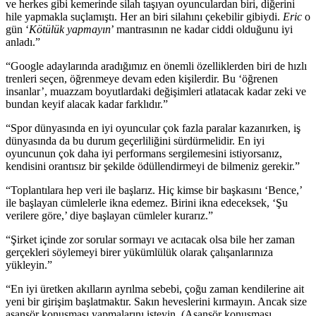
ve herkes gibi kemerinde silah taşıyan oyunculardan biri, diğerini
hile yapmakla suçlamıştı. Her an biri silahını çekebilir gibiydi.
Eric
o
gün ‘
Kötülük yapmayın
’ mantrasının ne kadar ciddi olduğunu iyi
anladı.”
“Google adaylarında aradığımız en önemli özelliklerden biri de hızlı
trenleri seçen, öğrenmeye devam eden kişilerdir. Bu ‘öğrenen
insanlar’, muazzam boyutlardaki değişimleri atlatacak kadar zeki ve
bundan keyif alacak kadar farklıdır.”
“Spor dünyasında en iyi oyuncular çok fazla paralar kazanırken, iş
dünyasında da bu durum geçerliliğini sürdürmelidir. En iyi
oyuncunun çok daha iyi performans sergilemesini istiyorsanız,
kendisini orantısız bir şekilde ödüllendirmeyi de bilmeniz gerekir.”
“Toplantılara hep veri ile başlarız. Hiç kimse bir başkasını ‘Bence,’
ile başlayan cümlelerle ikna edemez. Birini ikna edeceksek, ‘Şu
verilere göre,’ diye başlayan cümleler kurarız.”
“Şirket içinde zor sorular sormayı ve acıtacak olsa bile her zaman
gerçekleri söylemeyi birer yükümlülük olarak çalışanlarınıza
yükleyin.”
“En iyi üretken akılların ayrılma sebebi, çoğu zaman kendilerine ait
yeni bir girişim başlatmaktır. Sakın heveslerini kırmayın. Ancak size
asansör konuşması yapmalarını isteyin. (Asansör konuşması