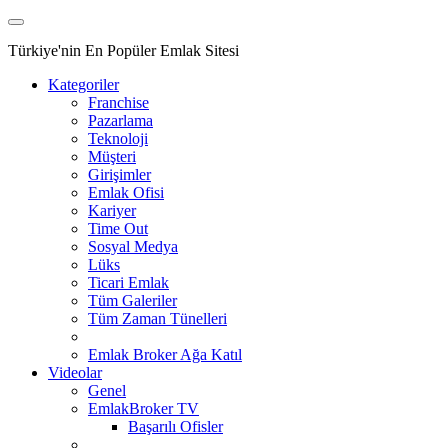
Türkiye'nin En Popüler Emlak Sitesi
Kategoriler
Franchise
Pazarlama
Teknoloji
Müşteri
Girişimler
Emlak Ofisi
Kariyer
Time Out
Sosyal Medya
Lüks
Ticari Emlak
Tüm Galeriler
Tüm Zaman Tünelleri
Emlak Broker Ağa Katıl
Videolar
Genel
EmlakBroker TV
Başarılı Ofisler