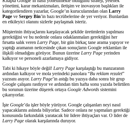
Kitapta Google’ın nasıl yönetilmekte olduğunu strateji, yetenek
yönetimi, karar mekanizmaları, iletişim ve inovasyon başlıkları ile
kategorilendiren yazarlar, Google’ın kurucularından olan
Larry
Page
ve
Sergey Bin
’in bazı tecrübelerine de yer veriyor. Bunlardan
en etkileyici olanını sizlerle paylaşmak isteriz.
Müşterinin ihtiyaçlarını karşılayacak şekilde üretimlerin yapılması
gerektiğini ve bu nedenle onlara odaklanmaları gerektiğini her
fırsatta salık veren
Larry Page
, bir gün birkaç tane arama yapıyor ve
yaptığı aramanın neticesinde çıkan sonuçların Google reklamları ile
ilişkili olmadığını görüyor. Bunun üzerine
Larry Page
yerinden
kalkıyor ve personeli azarlamaya gidiyor.
Tabi ki hikaye böyle değil!
Larry Page
karşılaştığı bu manzaranın
ardından kalkıyor ve mola yerindeki panolara “
Bu reklam rezalet
”
yazısını asıyor.
Larry Page
’in astığı bu yazıya daha sonra bir grup
Google çalışanı rastlıyor ve ardından tüm hafta sonu yazıda belirtilen
bu sorunun üzerine düşerek ortaya
Google Adwords
sistemini
çıkarıyorlar.
İşte
Google
’da işler böyle yürüyor. Google çalışanları neyi nasıl
yapacaklarını aslında biliyorlar. Sadece onlara ne yapmaları gerektiği
konusunda farkındalık yaratacak bir lidere ihtiyaçları var. O lider de
Larry Page
olarak karşılarında duruyor.