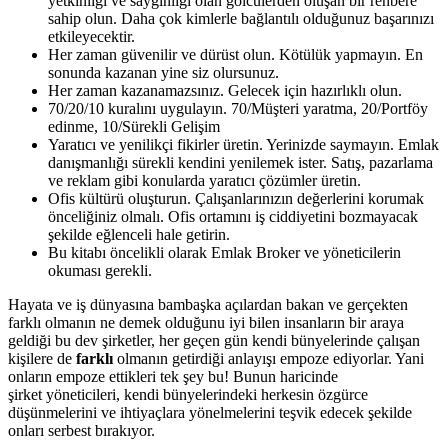
yetkinliği ve saygınlığı olan golcülerden oluşan bir rehbere
sahip olun. Daha çok kimlerle bağlantılı olduğunuz başarınızı
etkileyecektir.
Her zaman güvenilir ve dürüst olun. Kötülük yapmayın. En
sonunda kazanan yine siz olursunuz.
Her zaman kazanamazsınız. Gelecek için hazırlıklı olun.
70/20/10 kuralını uygulayın. 70/Müşteri yaratma, 20/Portföy
edinme, 10/Sürekli Gelişim
Yaratıcı ve yenilikçi fikirler üretin. Yerinizde saymayın. Emlak
danışmanlığı sürekli kendini yenilemek ister. Satış, pazarlama
ve reklam gibi konularda yaratıcı çözümler üretin.
Ofis kültürü oluşturun. Çalışanlarınızın değerlerini korumak
önceliğiniz olmalı. Ofis ortamını iş ciddiyetini bozmayacak
şekilde eğlenceli hale getirin.
Bu kitabı öncelikli olarak Emlak Broker ve yöneticilerin
okuması gerekli.
Hayata ve iş dünyasına bambaşka açılardan bakan ve gerçekten
farklı olmanın ne demek olduğunu iyi bilen insanların bir araya
geldiği bu dev şirketler, her geçen gün kendi bünyelerinde çalışan
kişilere de
farklı
olmanın getirdiği anlayışı empoze ediyorlar. Yani
onların empoze ettikleri tek şey bu! Bunun haricinde
şirket yöneticileri, kendi bünyelerindeki herkesin özgürce
düşünmelerini ve ihtiyaçlara yönelmelerini teşvik edecek şekilde
onları serbest bırakıyor.