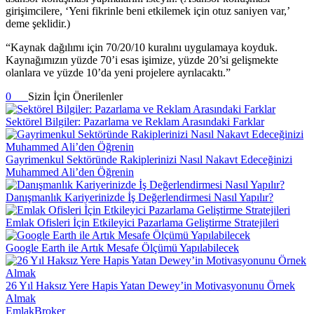
girişimcilere, ‘Yeni fikrinle beni etkilemek için otuz saniyen var,’
deme şeklidir.)
“Kaynak dağılımı için 70/20/10 kuralını uygulamaya koyduk.
Kaynağımızın yüzde 70’i esas işimize, yüzde 20’si gelişmekte
olanlara ve yüzde 10’da yeni projelere ayrılacaktı.”
0
Sizin İçin Önerilenler
Sektörel Bilgiler: Pazarlama ve Reklam Arasındaki Farklar
Gayrimenkul Sektöründe Rakiplerinizi Nasıl Nakavt Edeceğinizi
Muhammed Ali’den Öğrenin
Danışmanlık Kariyerinizde İş Değerlendirmesi Nasıl Yapılır?
Emlak Ofisleri İçin Etkileyici Pazarlama Geliştirme Stratejileri
Google Earth ile Artık Mesafe Ölçümü Yapılabilecek
26 Yıl Haksız Yere Hapis Yatan Dewey’in Motivasyonunu Örnek
Almak
EmlakBroker