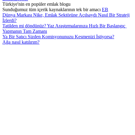
Türkiye'nin en popüler emlak blogu
Sunduğumuz tüm içerik kaynaklarının tek bir amacı
EB
Dünya Markası Nike, Emlak Sektörüne Açılsaydı Nasıl Bir Strateji
İzlerdi?
Tatilden mi döndünüz? Yaz Araştırmalarınıza Hızlı Bir Başlangıç ​​
Yapmanın Tam Zamanı
Ya Bir Satıcı Sizden Komisyonunuzu Kesmenizi İstiyorsa?
Ağa nasıl katılırım?