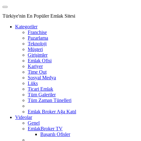
Türkiye'nin En Popüler Emlak Sitesi
Kategoriler
Franchise
Pazarlama
Teknoloji
Müşteri
Girişimler
Emlak Ofisi
Kariyer
Time Out
Sosyal Medya
Lüks
Ticari Emlak
Tüm Galeriler
Tüm Zaman Tünelleri
Emlak Broker Ağa Katıl
Videolar
Genel
EmlakBroker TV
Başarılı Ofisler