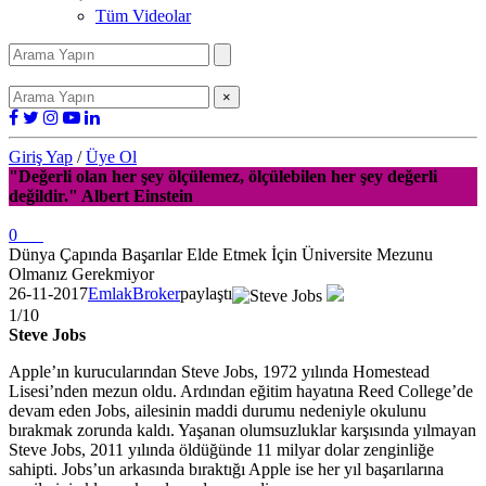
Tüm Videolar
×
Giriş Yap
/
Üye Ol
"Değerli olan her şey ölçülemez, ölçülebilen her şey değerli
değildir." Albert Einstein
0
Dünya Çapında Başarılar Elde Etmek İçin Üniversite Mezunu
Olmanız Gerekmiyor
26-11-2017
EmlakBroker
paylaştı
1/10
Steve Jobs
Apple’ın kurucularından Steve Jobs, 1972 yılında Homestead
Lisesi’nden mezun oldu. Ardından eğitim hayatına Reed College’de
devam eden Jobs, ailesinin maddi durumu nedeniyle okulunu
bırakmak zorunda kaldı. Yaşanan olumsuzluklar karşısında yılmayan
Steve Jobs, 2011 yılında öldüğünde 11 milyar dolar zenginliğe
sahipti. Jobs’un arkasında bıraktığı Apple ise her yıl başarılarına