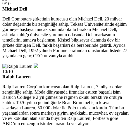
9/10
Michael Dell
Dell Computers şirketinin kurucusu olan Michael Dell, 20 milyar
dolar değerinde bir zenginliğe sahip. Teksas Üniversite’sinde eğitim
görmeye başlayan ancak sonunda okulu bırakan Michael Dell,
aslında kaldığı üniversite yurdunun odasında Dell markasının
temellerini atmaya başlamıştı. Kişisel bilgisayar alanında dev bir
şirkete dönüşen Dell, farklı başarıları da beraberinde getirdi. Ayrıca
Michael Dell, 1992 yılında Fortune tarafından oluşturulan listede 27
yaşında en genç CEO unvanıyla anıldı.
10/10
Ralph Lauren
Ralp Lauren Corp’un kurucusu olan Ralp Lauren, 7 milyar dolar
zenginliğe sahip. Moda dünyasında fırtınalar estiren başarılı isim,
Baruch College’e 2 yıl gitmesine rağmen okulu bıraktı ve orduya
katıldı. 1976 yılına gelindiğinde Beau Brummel için kravat
tasarlayan Lauren, 50.000 dolar ile Polo markasını kurdu. Tüm bu
yaşananlardan sonra markayı giyim, ayakkabı, mücevher, ev eşyaları
ve ev kokuları alanlarında büyüten Ralp Lauren, Forbes’a göre
ABD’nin en zengin isimleri arasında yer alıyor.