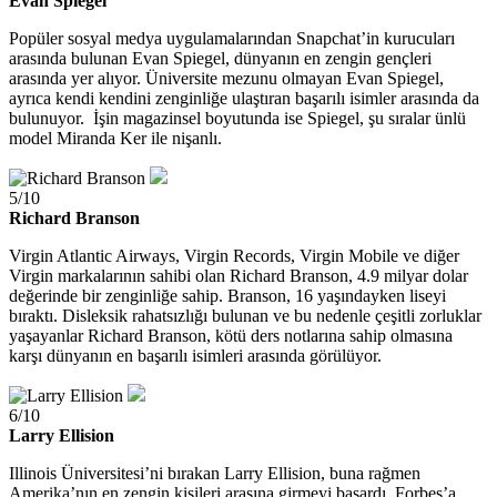
Evan Spiegel
Popüler sosyal medya uygulamalarından Snapchat’in kurucuları
arasında bulunan Evan Spiegel, dünyanın en zengin gençleri
arasında yer alıyor. Üniversite mezunu olmayan Evan Spiegel,
ayrıca kendi kendini zenginliğe ulaştıran başarılı isimler arasında da
bulunuyor. İşin magazinsel boyutunda ise Spiegel, şu sıralar ünlü
model Miranda Ker ile nişanlı.
5/10
Richard Branson
Virgin Atlantic Airways, Virgin Records, Virgin Mobile ve diğer
Virgin markalarının sahibi olan Richard Branson, 4.9 milyar dolar
değerinde bir zenginliğe sahip. Branson, 16 yaşındayken liseyi
bıraktı. Disleksik rahatsızlığı bulunan ve bu nedenle çeşitli zorluklar
yaşayanlar Richard Branson, kötü ders notlarına sahip olmasına
karşı dünyanın en başarılı isimleri arasında görülüyor.
6/10
Larry Ellision
Illinois Üniversitesi’ni bırakan Larry Ellision, buna rağmen
Amerika’nın en zengin kişileri arasına girmeyi başardı. Forbes’a