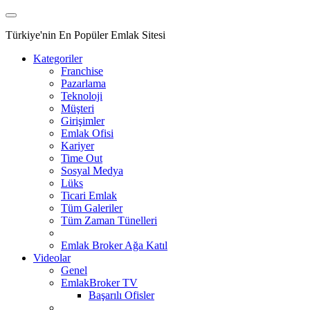
Türkiye'nin En Popüler Emlak Sitesi
Kategoriler
Franchise
Pazarlama
Teknoloji
Müşteri
Girişimler
Emlak Ofisi
Kariyer
Time Out
Sosyal Medya
Lüks
Ticari Emlak
Tüm Galeriler
Tüm Zaman Tünelleri
Emlak Broker Ağa Katıl
Videolar
Genel
EmlakBroker TV
Başarılı Ofisler