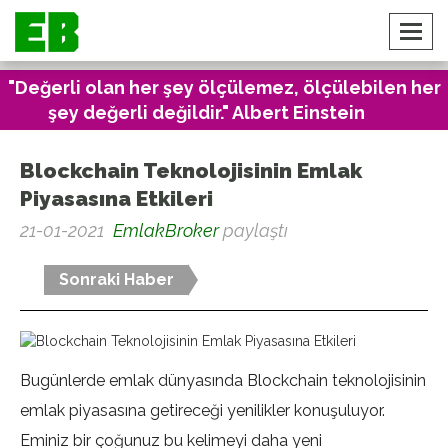
"Değerli olan her şey ölçülemez, ölçülebilen her
şey değerli değildir." Albert Einstein
Blockchain Teknolojisinin Emlak
Piyasasına Etkileri
21-01-2021
EmlakBroker
paylaştı
Sonraki Haber
Bugünlerde emlak dünyasında Blockchain teknolojisinin
emlak piyasasına getireceği yenilikler konuşuluyor.
Eminiz bir çoğunuz bu kelimeyi daha yeni