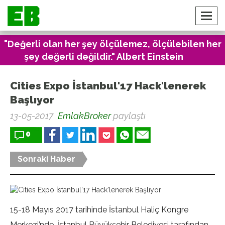
"Değerli olan her şey ölçülemez, ölçülebilen her
şey değerli değildir." Albert Einstein
Cities Expo İstanbul'17 Hack'lenerek
Başlıyor
13-05-2017
EmlakBroker
paylaştı
0
Sonraki Haber
15-18 Mayıs 2017 tarihinde İstanbul Haliç Kongre
Merkezi’nde, İstanbul Büyükşehir Belediyesi tarafından