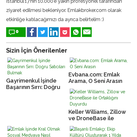
İstanbul’17’nin 10.000’e yakın profesyonel tarafından
ziyaret edilmesi bekleniyor. Emlakbroker.com olarak
etkinliğe katılacağımızı da ayrıca belirtelim :)
0
Sizin İçin Önerilenler
Evbana.com: Emlak
Gayrimenkul İşinde
Arama, O Seni Arasın
Başarının Sırrı: Doğru
Satıcıları Bulmak
Keller Williams, Zillow
ve DroneBase ile
Ortaklığını Duyurdu