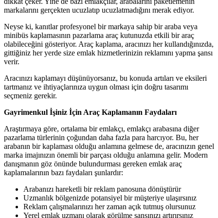
dikkat çeker. Yine de bazı emlakçılar, arabalarını paketlemenin
markalarını gerçekten ucuzlatıp ucuzlatmadığını merak ediyor.
Neyse ki, kanıtlar profesyonel bir markaya sahip bir araba veya
minibüs kaplamasının pazarlama araç kutunuzda etkili bir araç
olabileceğini gösteriyor. Araç kaplama, aracınızı her kullandığınızda,
gittiğiniz her yerde size emlak hizmetlerinizin reklamını yapma şansı
verir.
Aracınızı kaplamayı düşünüyorsanız, bu konuda artıları ve eksileri
tartmanız ve ihtiyaçlarınıza uygun olması için doğru tasarımı
seçmeniz gerekir.
Gayrimenkul İşiniz İçin Araç Kaplamanın Faydaları
Araştırmaya göre, ortalama bir emlakçı, emlakçı arabasına diğer
pazarlama türlerinin çoğundan daha fazla para harcıyor. Bu, her
arabanın bir kaplaması olduğu anlamına gelmese de, aracınızın genel
marka imajınızın önemli bir parçası olduğu anlamına gelir. Modern
danışmanın göz önünde bulundurması gereken emlak araç
kaplamalarının bazı faydaları şunlardır:
Arabanızı hareketli bir reklam panosuna dönüştürür
Uzmanlık bölgenizde potansiyel bir müşteriye ulaşırsınız
Reklam çalışmalarınızı her zaman açık tutmuş olursunuz
Yerel emlak uzmanı olarak görülme şansınızı artırırsınız