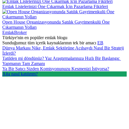
Emlak Listelerinizi Öne Çıkarmak İçin Pazarlama Fikirleri
Open House Organizasyonunda Satılık Gayrimenkulü Öne
Çıkarmanın Yolları
EmlakBroker
Türkiye'nin en popüler emlak blogu
Sunduğumuz tüm içerik kaynaklarının tek bir amacı
EB
Dünya Markası Nike, Emlak Sektörüne Açılsaydı Nasıl Bir Strateji
İzlerdi?
Tatilden mi döndünüz? Yaz Araştırmalarınıza Hızlı Bir Başlangıç ​​
Yapmanın Tam Zamanı
Ya Bir Satıcı Sizden Komisyonunuzu Kesmenizi İstiyorsa?
Ağa nasıl katılırım?