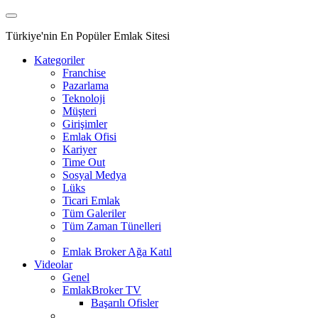
Türkiye'nin En Popüler Emlak Sitesi
Kategoriler
Franchise
Pazarlama
Teknoloji
Müşteri
Girişimler
Emlak Ofisi
Kariyer
Time Out
Sosyal Medya
Lüks
Ticari Emlak
Tüm Galeriler
Tüm Zaman Tünelleri
Emlak Broker Ağa Katıl
Videolar
Genel
EmlakBroker TV
Başarılı Ofisler