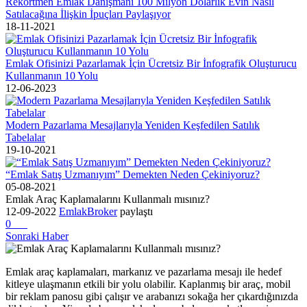
Rekortmen Emlak Danışmanı 100 Milyon Dolarlık Evin Nasıl
Satılacağına İlişkin İpuçları Paylaşıyor
18-11-2021
Emlak Ofisinizi Pazarlamak İçin Ücretsiz Bir İnfografik Oluşturucu
Kullanmanın 10 Yolu
12-06-2023
Modern Pazarlama Mesajlarıyla Yeniden Keşfedilen Satılık
Tabelalar
19-10-2021
“Emlak Satış Uzmanıyım” Demekten Neden Çekiniyoruz?
05-08-2021
Emlak Araç Kaplamalarını Kullanmalı mısınız?
12-09-2022
EmlakBroker
paylaştı
0
Sonraki Haber
Emlak araç kaplamaları, markanız ve pazarlama mesajı ile hedef
kitleye ulaşmanın etkili bir yolu olabilir. Kaplanmış bir araç, mobil
bir reklam panosu gibi çalışır ve arabanızı sokağa her çıkardığınızda