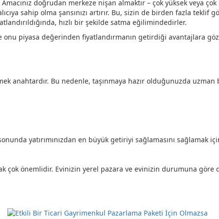
n. Amacınız doğrudan merkeze nişan almaktır – çok yüksek veya çok 
lıcıya sahip olma şansınızı artırır. Bu, sizin de birden fazla teklif 
yatlandırıldığında, hızlı bir şekilde satma eğilimindedirler.
 ve onu piyasa değerinden fiyatlandırmanın getirdiği avantajlara g
elemek anahtardır. Bu nedenle, taşınmaya hazır olduğunuzda uzman
ve sonunda yatırımınızdan en büyük getiriyi sağlamasını sağlamak içi
mak çok önemlidir. Evinizin yerel pazara ve evinizin durumuna göre