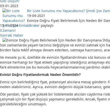
Gibi Düşün!
03-01-2023
Bir Liste Sunumu mu Yapacaksınız? Şimdi Şov Zam
19-04-2021
Evinize Doğru Fiyatı Belirlemek İçin Neden Bir Dan
13-11-2024
EmlakBroker
paylaştı
0
Sonraki Haber
Son zamanlarda yaşam tarzınız değiştiyse ve evinizi satmak için h
birden fazla teklif almaya devam ederken, satmaya hazırsanız, aradığ
Ve mesele şu ki, özellikle de evinizin fiyatlandırılması söz konus
evinize herhangi bir fiyat etiketi yapıştırıp istediğiniz anlaşmayı e
fark etmelerine (ve bu konuda heyecanlanmalarına) yardımcı olabili
Evinizi Doğru Fiyatlandırmak Neden Önemlidir?
Eviniz için belirlediğiniz fiyat, potansiyel alıcılara mesaj gönderi
neden olabilirsiniz. Ayrıca, evinizin değerini düşük tutarsanız, ge
Öte yandan, fiyatı çok yüksek bir listelemede alıcıları caydırma riski
çalışmak için bir fiyat düşüşü yapmanız gerekebilir. Ancak, fiyatı
görülebileceğini unutmayın.