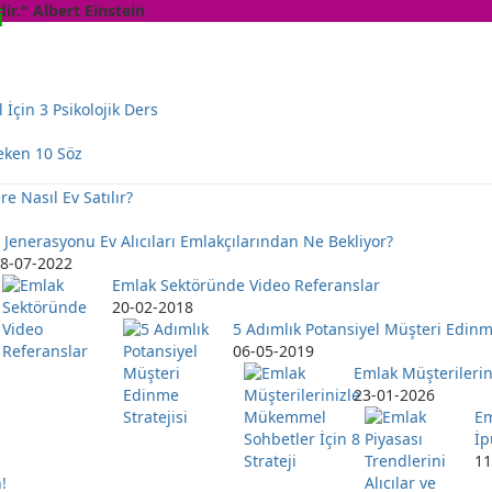
ir." Albert Einstein
i
 İçin 3 Psikolojik Ders
eken 10 Söz
ere Nasıl Ev Satılır?
 Jenerasyonu Ev Alıcıları Emlakçılarından Ne Bekliyor?
8-07-2022
Emlak Sektöründe Video Referanslar
20-02-2018
5 Adımlık Potansiyel Müşteri Edinme
06-05-2019
Emlak Müşterilerin
23-01-2026
Em
İp
11
!