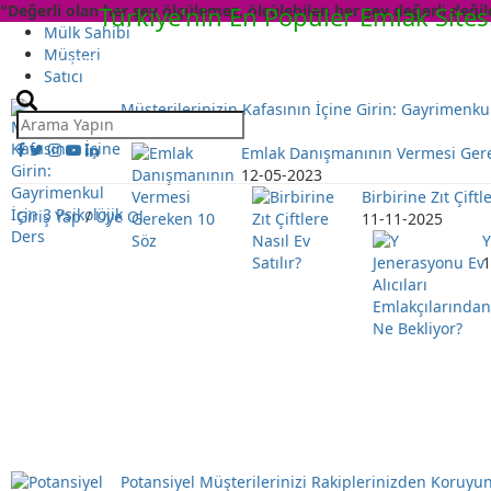
"Değerli olan her şey ölçülemez, ölçülebilen her şey değerli değild
Türkiye'nin En Popüler Emlak Sites
Mülk Sahibi
Müşteri
Kategoriler
Videolar
Satıcı
Müşterilerinizin Kafasının İçine Girin: Gayrimenkul
01-08-2023
Emlak Danışmanının Vermesi Ger
12-05-2023
Birbirine Zıt Çiftl
Giriş Yap
/
Üye Ol
11-11-2025
Y
1
Potansiyel Müşterilerinizi Rakiplerinizden Koruyun