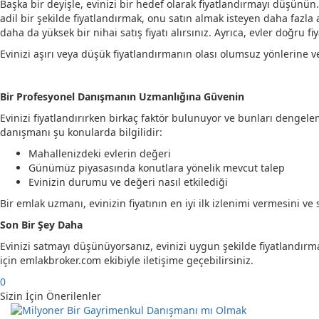
Başka bir deyişle, evinizi bir hedef olarak fiyatlandırmayı düşünü
adil bir şekilde fiyatlandırmak, onu satın almak isteyen daha fazla a
daha da yüksek bir nihai satış fiyatı alırsınız. Ayrıca, evler doğru fi
Evinizi aşırı veya düşük fiyatlandırmanın olası olumsuz yönlerine
Bir Profesyonel Danışmanın Uzmanlığına Güvenin
Evinizi fiyatlandırırken birkaç faktör bulunuyor ve bunları deng
danışmanı şu konularda bilgilidir:
Mahallenizdeki evlerin değeri
Günümüz piyasasında konutlara yönelik mevcut talep
Evinizin durumu ve değeri nasıl etkilediği
Bir emlak uzmanı, evinizin fiyatının en iyi ilk izlenimi vermesini 
Son Bir Şey Daha
Evinizi satmayı düşünüyorsanız, evinizi uygun şekilde fiyatlandır
için emlakbroker.com ekibiyle iletişime geçebilirsiniz.
0
Sizin İçin Önerilenler