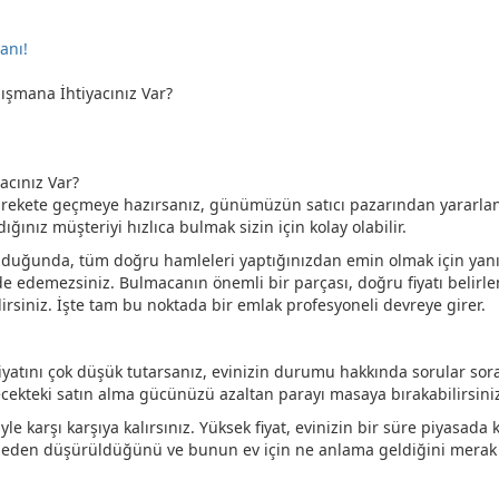
anı!
ışmana İhtiyacınız Var?
arekete geçmeye hazırsanız, günümüzün satıcı pazarından yararlanma
ınız müşteriyi hızlıca bulmak sizin için kolay olabilir.
u olduğunda, tüm doğru hamleleri yaptığınızdan emin olmak için yanı
lde edemezsiniz. Bulmacanın önemli bir parçası, doğru fiyatı belirleme
rsiniz. İşte tam bu noktada bir emlak profesyoneli devreye girer.
r. Fiyatını çok düşük tutarsanız, evinizin durumu hakkında sorular s
lecekteki satın alma gücünüzü azaltan parayı masaya bırakabilirsini
yle karşı karşıya kalırsınız. Yüksek fiyat, evinizin bir süre piyasada
n neden düşürüldüğünü ve bunun ev için ne anlama geldiğini merak ed