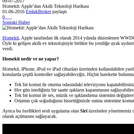
09-07-2017
Homekit: Apple’dan Akıllı Teknoloji Harikası
01-06-2016
EmlakBroker
paylaştı
0
Sonraki Haber
Homekit
, Apple tarafından ilk olarak 2014 yılında düzenlenen WWDC 
Öyle ki gelişen akıllı ev teknolojisiyle birlikte bu yeniliğe ayak uyd
verdi.
Homekit nedir ve ne yapar?
Homekit, iPhone, iPod ve iPad cihazları üzerinden kullanılabilen yardım
konularda çeşitli kontroller sağlayabileceğiz. Hiçbir harekette bulu
Tek bir komut ile oturma odasındaki televizyonu kapatabilirsini
Her gün istediğiniz bir saatte ışıkların kapanmasını sağlayabilirs
Tek bir komut ile ses, müzik ve ışıklandırma sistemini değiştirere
Ortamın çok soğuduğunu hissettiğinizde ısıtma sistemine komut ve
Ayrıca bu özellikleri sesli uygulama olan
Siri
üzerinden yönetmemiz d
olarak açılmasını sağlayacak.