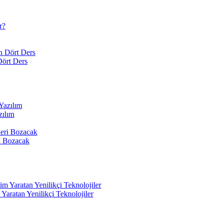
Dört Ders
zılım
i Bozacak
aratan Yenilikçi Teknolojiler