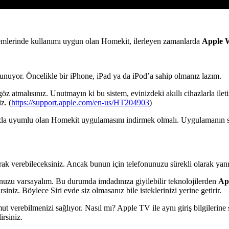
temlerinde kullanımı uygun olan Homekit, ilerleyen zamanlarda
Apple 
ulunuyor. Öncelikle bir iPhone, iPad ya da iPod’a sahip olmanız lazım.
göz atmalısınız. Unutmayın ki bu sistem, evinizdeki akıllı cihazlarla ileti
z. (
https://support.apple.com/en-us/HT204903
)
azınızla uyumlu olan Homekit uygulamasını indirmek olmalı. Uygulamanın
arak verebileceksiniz. Ancak bunun için telefonunuzu sürekli olarak yan
nuzu varsayalım. Bu durumda imdadınıza giyilebilir teknolojilerden
Ap
niz. Böylece Siri evde siz olmasanız bile isteklerinizi yerine getirir.
t verebilmenizi sağlıyor. Nasıl mı? Apple TV ile aynı giriş bilgilerine
irsiniz.