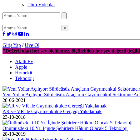
Tüm Videolar
×
Giriş Yap
/
Üye Ol
"Değerli olan her şey ölçülemez, ölçülebilen her şey değerli değild
Akıllı Ev
Apple
Homekit
Teknoloji
Yeni Yollar Açılıyor: Sürücüsüz Araçların Gayrimenkul Sektörüne A
28-06-2021
AR ve VR ile Gayrimenkulde Gerçeği Yakalamak
23-10-2018
Önümüzdeki 10 Yıl İçinde Şehirlere Hâkim Olacak 5 Teknoloji
28-10-2019