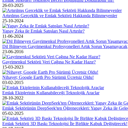
Emlak Şirketleri Teknoloji Beceri Boşluğunu Doldurabilir mi?
26-03-2025
Artırılmış Gerçeklik ve Emlak Sektörü Hakkında Bilinmeyenler
25-10-2024
Yapay Zeka ile Emlak Satışları Nasıl Artırılır?
11-06-2024
Dil Bilmeyen Gayrimenkul Profesyonelleri Artık Sorun Yaşamayacak
23-06-2016
Gayrimenkul Sektörü Veri Çağına Ne Kadar Hazır?
15-03-2023
Nihayet; Google Earth Pro Sürümü Ücretsiz Oldu!
03-02-2015
Emlak Ekiplerinin Kullanabileceği Teknolojik Araçlar
28-10-2022
Emlak Sektörünün DeepSeek'ten Öğrenecekleri: Yapay Zeka ile Gele
05-02-2025
Emlak Sektörü 3D Baskı Teknolojisi İle Birlikte Kabuk Değiştirecek!