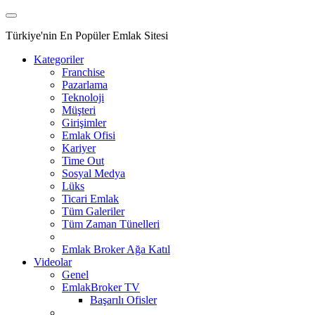
Türkiye'nin En Popüler Emlak Sitesi
Kategoriler
Franchise
Pazarlama
Teknoloji
Müşteri
Girişimler
Emlak Ofisi
Kariyer
Time Out
Sosyal Medya
Lüks
Ticari Emlak
Tüm Galeriler
Tüm Zaman Tünelleri
Emlak Broker Ağa Katıl
Videolar
Genel
EmlakBroker TV
Başarılı Ofisler