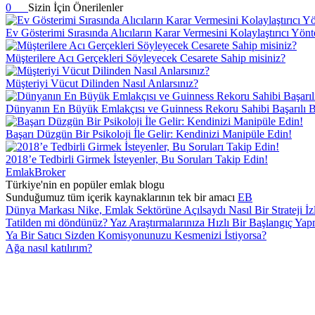
0
Sizin İçin Önerilenler
Ev Gösterimi Sırasında Alıcıların Karar Vermesini Kolaylaştırıcı Yön
Müşterilere Acı Gerçekleri Söyleyecek Cesarete Sahip misiniz?
Müşteriyi Vücut Dilinden Nasıl Anlarsınız?
Dünyanın En Büyük Emlakçısı ve Guinness Rekoru Sahibi Başarılı Bir 
Başarı Düzgün Bir Psikoloji İle Gelir: Kendinizi Manipüle Edin!
2018’e Tedbirli Girmek İsteyenler, Bu Soruları Takip Edin!
EmlakBroker
Türkiye'nin en popüler emlak blogu
Sunduğumuz tüm içerik kaynaklarının tek bir amacı
EB
Dünya Markası Nike, Emlak Sektörüne Açılsaydı Nasıl Bir Strateji İz
Tatilden mi döndünüz? Yaz Araştırmalarınıza Hızlı Bir Başlangıç ​​
Ya Bir Satıcı Sizden Komisyonunuzu Kesmenizi İstiyorsa?
Ağa nasıl katılırım?