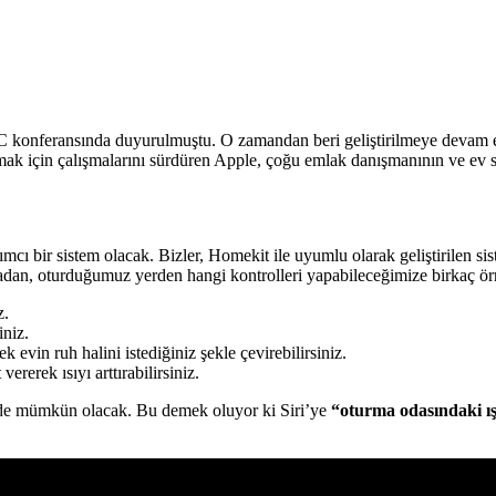
konferansında duyurulmuştu. O zamandan beri geliştirilmeye devam edil
urmak için çalışmalarını sürdüren Apple, çoğu emlak danışmanının ve ev s
cı bir sistem olacak. Bizler, Homekit ile uyumlu olarak geliştirilen sist
nmadan, oturduğumuz yerden hangi kontrolleri yapabileceğimize birkaç ö
z.
iniz.
k evin ruh halini istediğiniz şekle çevirebilirsiniz.
rerek ısıyı arttırabilirsiniz.
e mümkün olacak. Bu demek oluyor ki Siri’ye
“oturma odasındaki ış