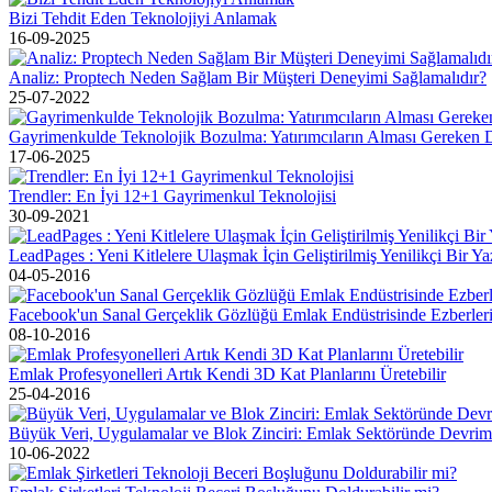
Bizi Tehdit Eden Teknolojiyi Anlamak
16-09-2025
Analiz: Proptech Neden Sağlam Bir Müşteri Deneyimi Sağlamalıdır?
25-07-2022
Gayrimenkulde Teknolojik Bozulma: Yatırımcıların Alması Gereken 
17-06-2025
Trendler: En İyi 12+1 Gayrimenkul Teknolojisi
30-09-2021
LeadPages : Yeni Kitlelere Ulaşmak İçin Geliştirilmiş Yenilikçi Bir Ya
04-05-2016
Facebook'un Sanal Gerçeklik Gözlüğü Emlak Endüstrisinde Ezberler
08-10-2016
Emlak Profesyonelleri Artık Kendi 3D Kat Planlarını Üretebilir
25-04-2016
Büyük Veri, Uygulamalar ve Blok Zinciri: Emlak Sektöründe Devrim Y
10-06-2022