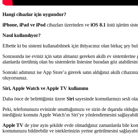
Hangi cihazlar için uygundur?
iPhone, iPad ve iPod
cihazları üzerinden ve
iOS 8.1
üstü işletim sis
Nasıl kullanılıyor?
Elbette ki bu sistemi kullanabilmek için ihtiyacınız olan birkaç şey b
Sonrasında ise eviniz için satın almanız gereken akıllı ev sistemlerine 
alanlarda üretilmiş olan bu sistemlerin listesine buradan göz atabilirsini
Sonraki adımınız ise App Store’a girerek satın aldığınız akıllı cih
oluyorsunuz.
Siri, Apple Watch ve Apple TV kullanımı
Daha önce de belirttiğimiz üzere
Siri
sayesinde komutlarınızı sesli ol
Peki, telefonunuzu evinizde unuttuğunuzu ve sizin de dışarıda olduğu
istediğiniz komutu Apple Watch’ın Siri’ye yönlendirmesini sağlayabilirsi
Apple TV
de yine aynı şekilde evde olmadığınız zamanlarda bile komu
komutunuzu bildirebilir ve isteklerinizin yerine getirilmesini sağlayabil