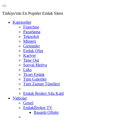
Türkiye'nin En Popüler Emlak Sitesi
Kategoriler
Franchise
Pazarlama
Teknoloji
Müşteri
Girişimler
Emlak Ofisi
Kariyer
Time Out
Sosyal Medya
Lüks
Ticari Emlak
Tüm Galeriler
Tüm Zaman Tünelleri
Emlak Broker Ağa Katıl
Videolar
Genel
EmlakBroker TV
Başarılı Ofisler