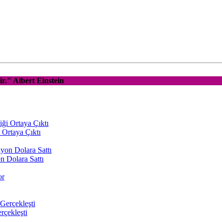
ir." Albert Einstein
 Ortaya Çıktı
 Dolara Sattı
rçekleşti