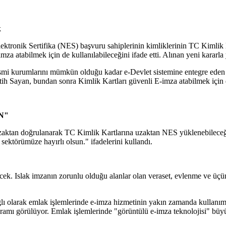
ektronik Sertifika (NES) başvuru sahiplerinin kimliklerinin TC Kimlik
mza atabilmek için de kullanılabileceğini ifade etti. Alınan yeni karar
esmi kurumlarını mümkün olduğu kadar e-Devlet sistemine entegre eden 
ih Sayan, bundan sonra Kimlik Kartları güvenli E-imza atabilmek için d
N"
uzaktan doğrulanarak TC Kimlik Kartlarına uzaktan NES yüklenebileceği
sektörümüze hayırlı olsun." ifadelerini kullandı.
lecek. Islak imzanın zorunlu olduğu alanlar olan veraset, evlenme ve üçü
lı olarak emlak işlemlerinde e-imza hizmetinin yakın zamanda kullanıma a
ramı görülüyor. Emlak işlemlerinde "görüntülü e-imza teknolojisi" büy