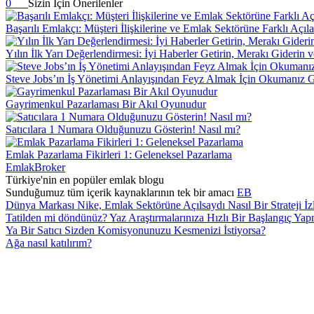
0
Sizin İçin Önerilenler
Başarılı Emlakçı: Müşteri İlişkilerine ve Emlak Sektörüne Farklı Açı
Yılın İlk Yarı Değerlendirmesi: İyi Haberler Getirin, Merakı Giderin
Steve Jobs’ın İş Yönetimi Anlayışından Feyz Almak İçin Okumanız G
Gayrimenkul Pazarlaması Bir Akıl Oyunudur
Satıcılara 1 Numara Olduğunuzu Gösterin! Nasıl mı?
Emlak Pazarlama Fikirleri 1: Geleneksel Pazarlama
EmlakBroker
Türkiye'nin en popüler emlak blogu
Sunduğumuz tüm içerik kaynaklarının tek bir amacı
EB
Dünya Markası Nike, Emlak Sektörüne Açılsaydı Nasıl Bir Strateji İz
Tatilden mi döndünüz? Yaz Araştırmalarınıza Hızlı Bir Başlangıç ​​
Ya Bir Satıcı Sizden Komisyonunuzu Kesmenizi İstiyorsa?
Ağa nasıl katılırım?