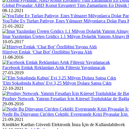
Global Piyasalar: ABD Konut Envanteri Tüm Zamanların En Düşük 
08-12-2021
YouTube Ev Turları Patlıyor, Enes Yılmazer Milyonlarca Dolar Para 
21-01-2022
İmar Yazılımları Üreten Gridics 1.1 Milyon Dolarlık Yatırım Almayı B
10-05-2017
Hürriyet Emlak ‘Chat Bot’ Özelliğini Yayına Aldı
11-08-2016
Facebook Emlak Reklamları Artık Filtresiz Yayınlanacak
27-03-2019
'Elm Sokağında Kabus' Evi 3,25 Milyon Dolara Satışa Çıktı
22-10-2021
Prodigy Network, Yatırım Fırsatları İçin Küresel Topluluklar ile Bağl
29-09-2016
Nedir Bu Dünyanın Çin'den Çektiği: Evergrande Krizi Piyasalar İçin
21-09-2021
Kimlikler Kartları Güvenli Elektronik İmza İçin de Kullanılabilecek