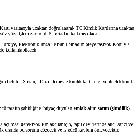
 Kartı vasıtasıyla uzaktan doğrulanarak TC Kimlik Kartlarına uzaktan
la yüz yüze işlem zorunluluğu ortadan kalkmış olacak.
Türkiye, Elektronik İmza ile bunu bir adım öteye taşıyor. Konuyla
e kullanılabilecek.
ni belirten Sayan, "Düzenlemeyle kimlik kartları güvenli elektronik
ncü tarafın şahitliğine ihtiyaç duyulan
emlak alım satım (şimdilik)
çılması gerekiyor. Emlakçılar için, tapu devirlerinde alıcı-satıcı ve
ük oranda bu sorunu çözecek ve iş gücü kaybını önleyecektir.