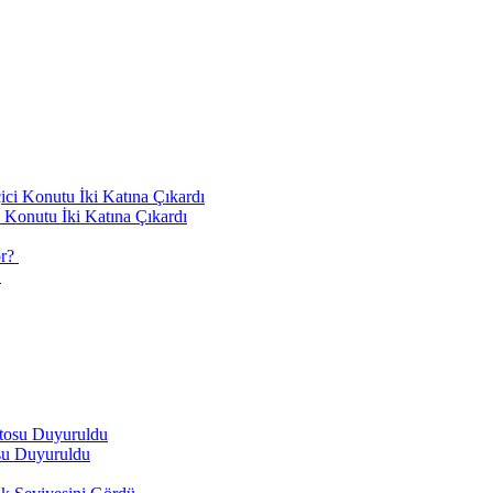
 Konutu İki Katına Çıkardı
?
su Duyuruldu