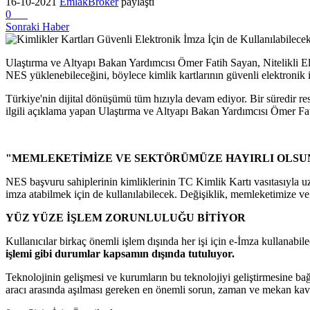
16-10-2021
EmlakBroker
paylaştı
0
Sonraki Haber
Ulaştırma ve Altyapı Bakan Yardımcısı Ömer Fatih Sayan, Nitelikli El
NES yüklenebileceğini, böylece kimlik kartlarının güvenli elektronik i
Türkiye'nin dijital dönüşümü tüm hızıyla devam ediyor. Bir süredir r
ilgili açıklama yapan Ulaştırma ve Altyapı Bakan Yardımcısı Ömer Fat
"MEMLEKETİMİZE VE SEKTÖRÜMÜZE HAYIRLI OLSU
NES başvuru sahiplerinin kimliklerinin TC Kimlik Kartı vasıtasıyla 
imza atabilmek için de kullanılabilecek. Değişiklik, memleketimize ve 
YÜZ YÜZE İŞLEM ZORUNLULUĞU BİTİYOR
Kullanıcılar birkaç önemli işlem dışında her işi için e-İmza kullanabi
işlemi gibi durumlar kapsamın dışında tutuluyor.
Teknolojinin gelişmesi ve kurumların bu teknolojiyi geliştirmesine bağ
aracı arasında aşılması gereken en önemli sorun, zaman ve mekan kav