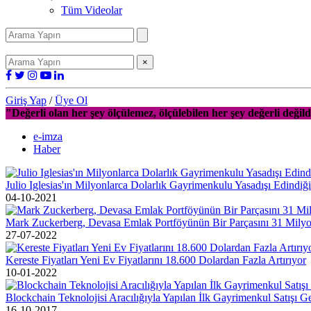
Tüm Videolar
×
Giriş Yap
/
Üye Ol
"Değerli olan her şey ölçülemez, ölçülebilen her şey değerli değild
e-imza
Haber
Julio Iglesias'ın Milyonlarca Dolarlık Gayrimenkulu Yasadışı Edindiği
04-10-2021
Mark Zuckerberg, Devasa Emlak Portföyünün Bir Parçasını 31 Milyon
27-07-2022
Kereste Fiyatları Yeni Ev Fiyatlarını 18.600 Dolardan Fazla Artırıyor
10-01-2022
Blockchain Teknolojisi Aracılığıyla Yapılan İlk Gayrimenkul Satışı Ge
16-10-2017