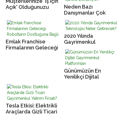
Müşterilerinize 'İş için
Neden Bazı
Açık' Olduğunuzu
Danışmanlar Çok
Bildirin
Başarılı İken Bazıları
Sürekli Zorlanıyor?
2020 Yılında
Emlak Franchise
Gayrimenkul
Firmalarının Geleceği
Teknolojisi Neler
Robotların
Getirecek?
Dostluğuna Bağlı
Günümüzün En
Yenilikçi Dijital
Gayrimenkul
Platformları
Tesla Etkisi: Elektrikli
Araçlarda Gizli Ticari
Gayrimenkul Yatırım
Fırsatı?