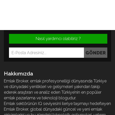
Nasıl yardımcı olabiliriz ?
Hakkımızda
Emlak Broker, emlak profesyonelliği dünyasında Türkiye
ve dünyadaki yenilikleri ve gelişmeleri yakından takip
ederek araştıran ve analiz eden Türkiye’nin en popüler
emlak pazarlama ve teknoloji blogudur.
Emlak sektörünün IQ seviyesini ileriye taşımayı hedefleyen
Emlak Broker, global dünyadaki güncel ve yeni emlak
girişimlerini ve bu alandaki teknolojik gelişmeleri, yatırım