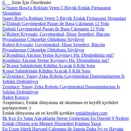
0
Sizin İçin Önerilenler
Super Bowl'a Reklam Veren 5 Büyük Emlak Firmasının Sloganları
Dalgalı Gayrimenkul Pazarı ile Başa Çıkmanın 12 Yolu
Robert Kiyosaki, Gayrimenkul, Hisse Senetleri, Bitcoin
Piyasalarının Çökmekte Olduğunu Söylüyor
Kendinizi Alıcının Yerine Koymayı Hiç Düşündünüz mü?
Konut Sahiplerinin Kilidini Açacak 6 Kilit Soru
Zenplace: Yapay Zeka Robotu Gayrimenkul Danışmanlarının İş
Şeklini Değiştiriyor
Buket Kurucu
Araştırmacı, Emlak dünyasına ait okunması en keyifli içerikleri
paylaşıyorum :)
Emlak dünyasına ait en keyifli içerikler
emlakbroker.com
İlk Kez Ev Satın Alacakların Strese Girmesinin En Önemli 9 Nedeni
Emlak Ofisiniz için Müşteri Hizmetleri Kitabını Yazın
En Uzun Süreli Harvard Çalışması ile Satışta Daha İyi ve Hayatta