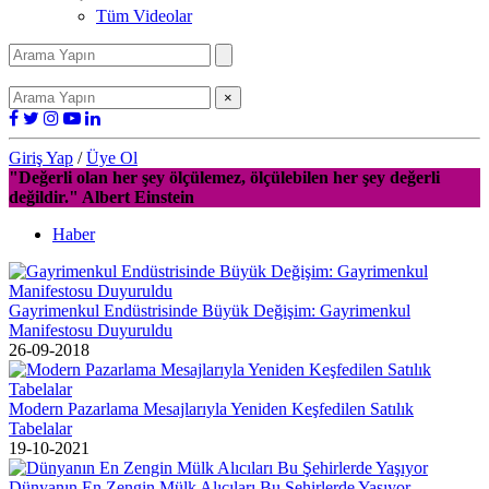
Tüm Videolar
×
Giriş Yap
/
Üye Ol
"Değerli olan her şey ölçülemez, ölçülebilen her şey değerli
değildir." Albert Einstein
Haber
Gayrimenkul Endüstrisinde Büyük Değişim: Gayrimenkul
Manifestosu Duyuruldu
26-09-2018
Modern Pazarlama Mesajlarıyla Yeniden Keşfedilen Satılık
Tabelalar
19-10-2021
Dünyanın En Zengin Mülk Alıcıları Bu Şehirlerde Yaşıyor