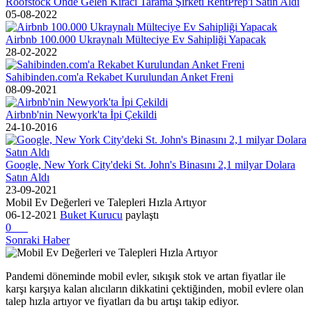
Roofstock Önde Gelen Kiracı Tarama Şirketi RentPrep'i Satın Aldı
05-08-2022
Airbnb 100.000 Ukraynalı Mülteciye Ev Sahipliği Yapacak
28-02-2022
Sahibinden.com'a Rekabet Kurulundan Anket Freni
08-09-2021
Airbnb'nin Newyork'ta İpi Çekildi
24-10-2016
Google, New York City'deki St. John's Binasını 2,1 milyar Dolara
Satın Aldı
23-09-2021
Mobil Ev Değerleri ve Talepleri Hızla Artıyor
06-12-2021
Buket Kurucu
paylaştı
0
Sonraki Haber
Pandemi döneminde mobil evler, sıkışık stok ve artan fiyatlar ile
karşı karşıya kalan alıcıların dikkatini çektiğinden, mobil evlere olan
talep hızla artıyor ve fiyatları da bu artışı takip ediyor.