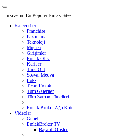
Türkiye'nin En Popüler Emlak Sitesi
Kategoriler
Franchise
Pazarlama
Teknoloji
Müşteri
Girişimler
Emlak Ofisi
Kariyer
Time Out
Sosyal Medya
Lüks
Ticari Emlak
Tüm Galeriler
Tüm Zaman Tünelleri
Emlak Broker Ağa Katıl
Videolar
Genel
EmlakBroker TV
Başarılı Ofisler