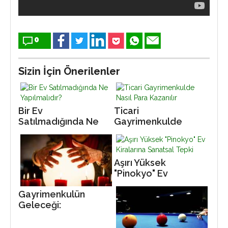
0
Sizin İçin Önerilenler
Bir Ev
Ticari
Satılmadığında Ne
Gayrimenkulde
Yapılmalıdır?
Nasıl Para Kazanılır
Aşırı Yüksek
"Pinokyo" Ev
Kiralarına Sanatsal
Gayrimenkulün
Tepki
Geleceği:
Danışmanlar Hala Bir
Rol Oynayacak mı?