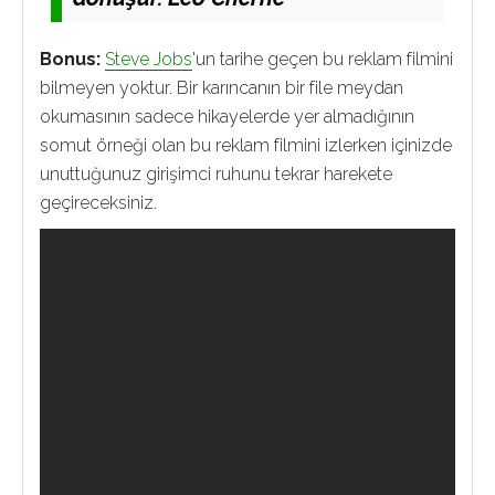
Bonus:
Steve
Jobs
'un tarihe geçen bu reklam filmini
bilmeyen yoktur. Bir karıncanın bir file meydan
okumasının sadece hikayelerde yer almadığının
somut örneği olan bu reklam filmini izlerken içinizde
unuttuğunuz girişimci ruhunu tekrar harekete
geçireceksiniz.