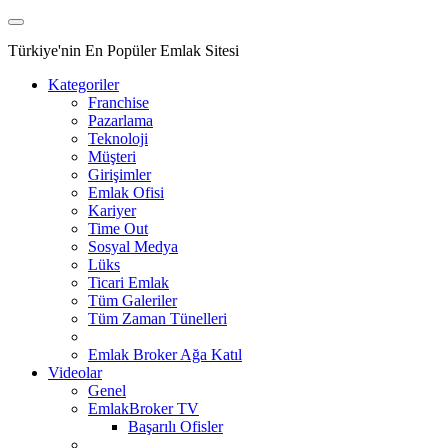
Türkiye'nin En Popüler Emlak Sitesi
Kategoriler
Franchise
Pazarlama
Teknoloji
Müşteri
Girişimler
Emlak Ofisi
Kariyer
Time Out
Sosyal Medya
Lüks
Ticari Emlak
Tüm Galeriler
Tüm Zaman Tünelleri
Emlak Broker Ağa Katıl
Videolar
Genel
EmlakBroker TV
Başarılı Ofisler