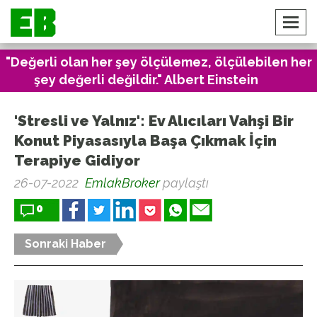
"Değerli olan her şey ölçülemez, ölçülebilen her
şey değerli değildir." Albert Einstein
'Stresli ve Yalnız': Ev Alıcıları Vahşi Bir
Konut Piyasasıyla Başa Çıkmak İçin
Terapiye Gidiyor
26-07-2022
EmlakBroker
paylaştı
0
Sonraki Haber