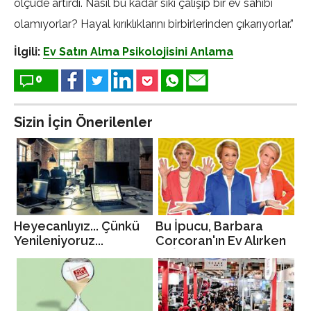
ölçüde artırdı. Nasıl bu kadar sıkı çalışıp bir ev sahibi
olamıyorlar? Hayal kırıklıklarını birbirlerinden çıkarıyorlar.”
İlgili:
Ev Satın Alma Psikolojisini Anlama
0
Sizin İçin Önerilenler
Heyecanlıyız... Çünkü
Bu İpucu, Barbara
Yenileniyoruz...
Corcoran'ın Ev Alırken
En İyi Tavsiyesidir