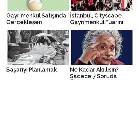
Gayrimenkul Satışında
İstanbul, Cityscape
Gerçekleşen
Gayrimenkul Fuarını
Gecikmelerde
Ağırladı
İzlenmesi Gereken
Doğru Stratejiler
Başarıyı Planlamak
Ne Kadar Akıllısın?
Sadece 7 Soruda
Öğrenin