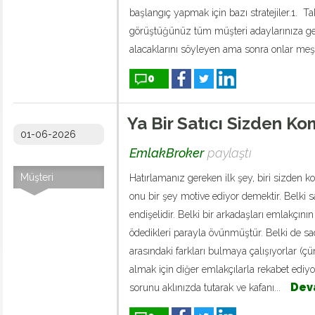
başlangıç ​​yapmak için bazı stratejiler.1. T
görüştüğünüz tüm müşteri adaylarınıza ger
alacaklarını söyleyen ama sonra onlar meş
0
Ya Bir Satıcı Sizden K
01-06-2026
EmlakBroker
paylaştı
Müşteri
Hatırlamanız gereken ilk şey, biri sizden
onu bir şey motive ediyor demektir. Belki s
endişelidir. Belki bir arkadaşları emlakçın
ödedikleri parayla övünmüştür. Belki de sa
arasındaki farkları bulmaya çalışıyorlar (ç
almak için diğer emlakçılarla rekabet ediyor
Dev
sorunu aklınızda tutarak ve kafanı...