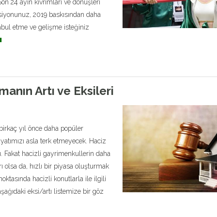
on 24 ayın kıvrımları ve dönüşleri
rsiyonunuz, 2019 baskısından daha
abul etme ve gelişme isteğiniz
ı
manın Artı ve Eksileri
birkaç yıl önce daha popüler
yatımızı asla terk etmeyecek. Haciz
. Fakat hacizli gayrimenkullerin daha
ı olsa da, hızlı bir piyasa oluşturmak
oktasında hacizli konutlarla ile ilgili
şağıdaki eksi/artı listemize bir göz