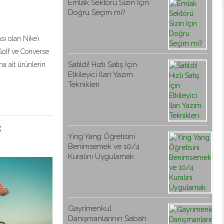
Emlak Sektörü Sizin İçin
Doğru Seçim mi?
sı olan Nike’ı
Golf ve Converse
Satıldı! Hızlı Satış İçin
a ait ürünlerin
Etkileyici İlan Yazım
Teknikleri
​
Ying Yang Öğretisini
Benimsemek ve 10/4
Kuralını Uygulamak
Gayrimenkul
Danışmanlarının Sabah