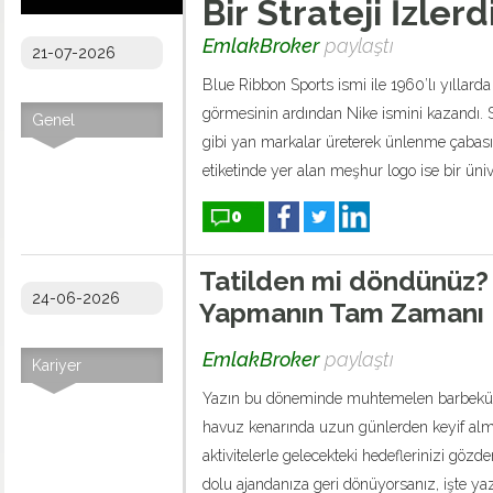
Bir Strateji İzlerd
EmlakBroker
paylaştı
21-07-2026
Blue Ribbon Sports ismi ile 1960’lı yıllarda
görmesinin ardından Nike ismini kazandı. 
Genel
gibi yan markalar üreterek ünlenme çabasın
etiketinde yer alan meşhur logo ise bir ünive
0
Tatilden mi döndünüz? Ya
24-06-2026
Yapmanın Tam Zamanı
EmlakBroker
paylaştı
Kariyer
Yazın bu döneminde muhtemelen barbekü 
havuz kenarında uzun günlerden keyif almı
aktivitelerle gelecekteki hedeflerinizi gözd
dolu ajandanıza geri dönüyorsanız, işte yazın