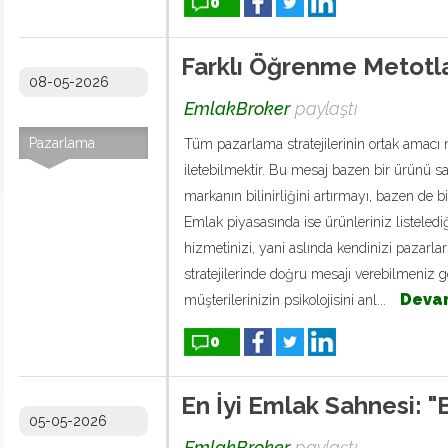
0
Farklı Öğrenme Metotla
08-05-2026
EmlakBroker
paylaştı
Pazarlama
Tüm pazarlama stratejilerinin ortak amacı m
iletebilmektir. Bu mesaj bazen bir ürünü s
markanın bilinirliğini artırmayı, bazen de bir
Emlak piyasasında ise ürünleriniz listeledi
hizmetinizi, yani aslında kendinizi pazarl
stratejilerinde doğru mesajı verebilmeniz 
Deva
müşterilerinizin psikolojisini anl...
0
En İyi Emlak Sahnesi: 
05-05-2026
EmlakBroker
paylaştı