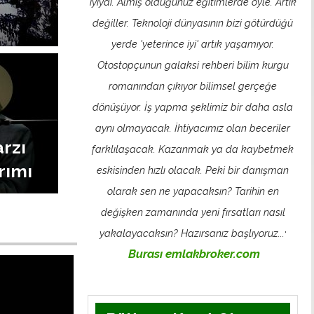
iyiydi. Almış olduğunuz eğitimlerde öyle. Artık
değiller. Teknoloji dünyasının bizi götürdüğü
yerde 'yeterince iyi' artık yaşamıyor.
Otostopçunun galaksi rehberi bilim kurgu
romanından çıkıyor bilimsel gerçeğe
dönüşüyor.
İş yapma şeklimiz bir daha asla
aynı olmayacak. İhtiyacımız olan beceriler
rzı
farklılaşacak. Kazanmak ya da kaybetmek
rımı
eskisinden hızlı olacak.
Peki bir danışman
olarak sen ne yapacaksın? Tarihin en
değişken zamanında yeni fırsatları nasıl
yakalayacaksın? Hazırsanız başlıyoruz...
'
Burası emlakbroker.com