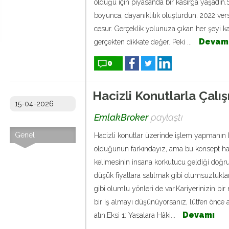
olduğu için piyasanda bir kasırga yaşadın.S
boyunca, dayanıklılık oluşturdun. 2022 ve
cesur. Gerçeklik yolunuza çıkan her şeyi k
Devam
gerçekten dikkate değer. Peki ...
0
Hacizli Konutlarla Çalış
15-04-2026
EmlakBroker
paylaştı
Genel
Hacizli konutlar üzerinde işlem yapmanın 
olduğunun farkındayız, ama bu konsept ha
kelimesinin insana korkutucu geldiği doğru
düşük fiyatlara satılmak gibi olumsuzluklar
gibi olumlu yönleri de var.Kariyerinizin bir n
bir iş almayı düşünüyorsanız, lütfen önce a
Devamı
atın:Eksi 1: Yasalara Hâki...