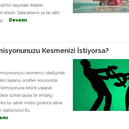
akipYılın başından itibaren
i dönün. Satacaklarını ya da satın
Devamı
g...
omisyonunuzu Kesmenizi İstiyorsa?
 komisyonunuzu kesmenizi istediğinde,
atıcı kapanış ücretleri konusunda
ın komisyonuna kesinti yaparak
dece sizinle başka bir emlakçı
ünkü bu satılık mülkü güvence altına
 olabilirsiniz).Bu
amı