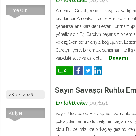
Time Out
American Güzeli, kendini, sevgisiz varlığı
sıradan bir Amerikalı Lester Burnham'ın hi
gerekirse, ana karakter Lester Burnham 42
yöneticisidir. Eşi Carolyn başarısız bir em
ve özgüven sorunlarıyla boğuşuyor. Lester
Carolyn, yerel bir emlak danışmanı ile ilişk
Devamı
kapıdaki satıcıya aşık olu...
0
Sayın Savaşçı Ruhlu Em
28-04-2026
EmlakBroker
paylaştı
Kariyer
Sayın Mücadeleci Emlakçı,Son zamanlarda ç
çok açıdan tarihi oldu. Salgının başlaması
oldu. Bu belirsizlikte birkaç ay gezindikten 