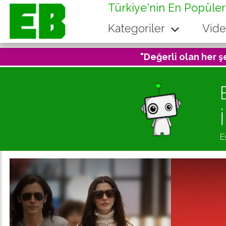
Türkiye'nin En Popüler
Kategoriler
Vide
"Değerli olan her ş
E