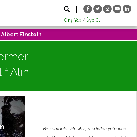
Giriş Yap
/
Üye Ol
 Albert Einstein
Mermer
if Alın
en
Bir zamanlar klasik iş modelleri yeterince
'