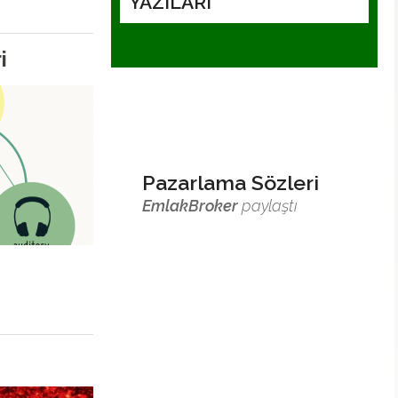
YAZILARI
i
Pazarlama Sözleri
EmlakBroker
paylaştı
Bülten
Gönderin