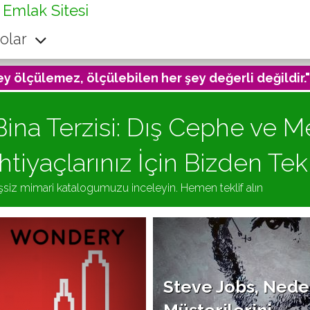
 Emlak Sitesi
olar
ey ölçülemez, ölçülebilen her şey değerli değildir."
Bina Terzisi: Dış Cephe ve 
İhtiyaçlarınız İçin Bizden Tekl
şsiz mimari katalogumuzu inceleyin. Hemen teklif alın
Steve Jobs, Ned