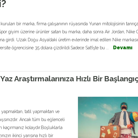
i?
 kurulan bir marka, firma çalışanının rüyasında Yunan mitolojisinin tanrıça
Spor giyim üzerine ürünler satan bu marka, daha sonra Air Jordan, Nike 
a girdi. Uzak Doğu Asya’daki üretim evlerinde imal edilen Nike markasın
Devamı
rsite öğrencisine 35 dolara çizdirildi.Sadece Sat!İşte bu ...
z Araştırmalarınıza Hızlı Bir Başlangıç ​
yapmaktan, tatil yapmaktan ve
şsınızdır. Ancak tüm bu eğlenceli
en kaçırmanız kolaydır.Boşluklarla
ızın ikinci yarısına hızlı bir