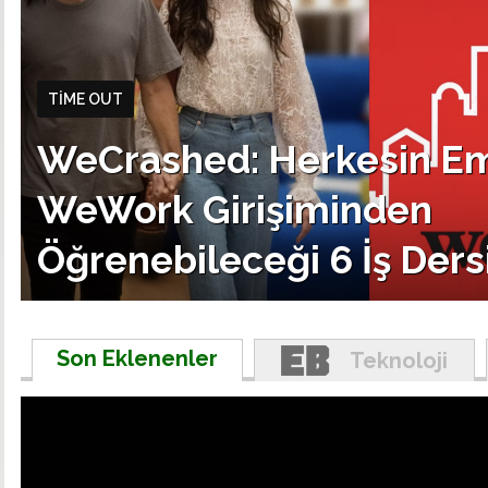
TIME OUT
WeCrashed: Herkesin Eml
WeWork Girişiminden
Öğrenebileceği 6 İş Ders
Son Eklenenler
Teknoloji