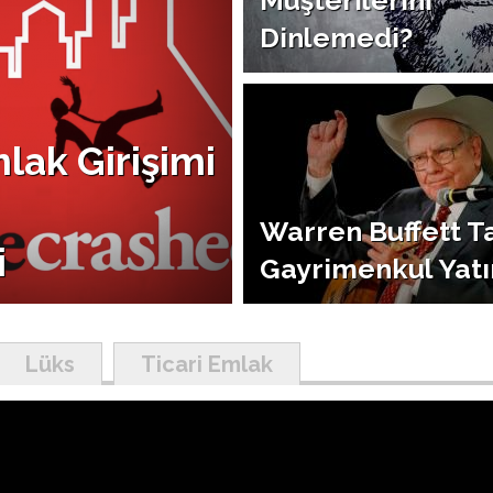
Müşterilerini
Dinlemedi?
ak Girişimi
Warren Buffett Ta
i
Gayrimenkul Yatı
Lüks
Ticari Emlak